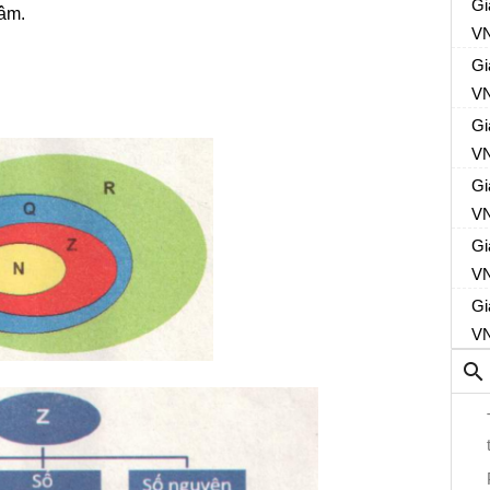
Gi
 âm.
VN
Gi
VN
Gi
VN
Gi
VN
Gi
VN
Gi
VN