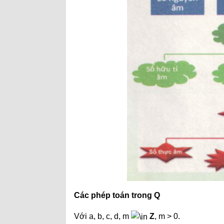
Các phép toán trong Q
Với a, b, c, d, m
Z
, m > 0.