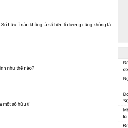
? Số hữu tỉ nào không là số hữu tỉ dương cũng không là
Đề
 định như thế nào?
đờ
tổ
Bà
Nộ
kh
tr
Đọ
SỢ
 một số hữu tỉ.
hỏ
Mộ
lố
kh
Ng
Đề