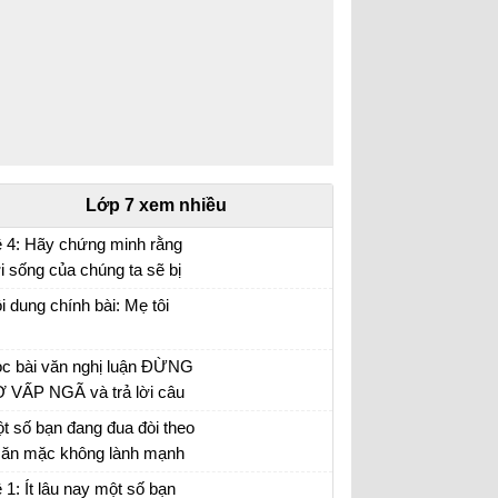
Lớp 7 xem nhiều
 4: Hãy chứng minh rằng
i sống của chúng ta sẽ bị
n bại rất lớn nếu mỗi người
i văn mẫu lớp 7 số 5 đề 4
i dung chính bài: Mẹ tôi
ông có ý thức bảo vệ môi
ường sống.
c bài văn nghị luận ĐỪNG
 VẤP NGÃ và trả lời câu
i
t số bạn đang đua đòi theo
i ăn mặc không lành mạnh
ông phù hợp với lứa tuổi
hị luận trang phục của giới trẻ hiện nay
 1: Ít lâu nay một số bạn