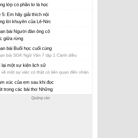
c sinh
ong lớp có phần lơ là học
p.
i văn mẫu lớp 7 số 5 đề 1
 5: Em hãy giải thích nội
ng lời khuyên của Lê-Nin:
c, học nữa, học mãi
ạn bài Người đàn ông cô
c giữa rừng
ạn bài SGK Ngữ Văn 7 tập 1 Cánh diều
ạn bài Buổi học cuối cùng
ạn bài SGK Ngữ Văn 7 tập 1 Cánh diều
 lại một sự kiện lịch sử
 về một sự việc có thật có liên quan đến nhân
t hoặc sự kiện lịch sử
m xúc của em sau khi đọc
t trong các bài thơ Những
nh buồm, Mây và sóng, Mẹ
m xúc sau khi đọc một trong các bài thơ
 quả
ững cánh buồm, Mây và sóng, Mẹ và quả lớp