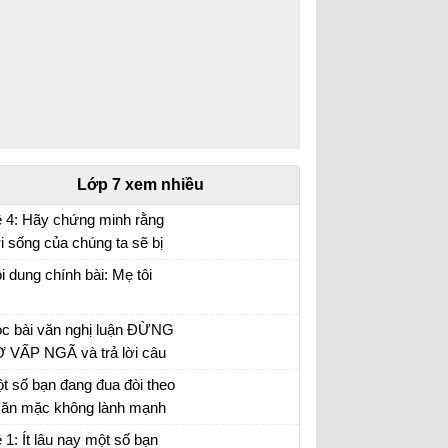
Lớp 7 xem nhiều
 4: Hãy chứng minh rằng
i sống của chúng ta sẽ bị
n bại rất lớn nếu mỗi người
i văn mẫu lớp 7 số 5 đề 4
i dung chính bài: Mẹ tôi
ông có ý thức bảo vệ môi
ường sống.
c bài văn nghị luận ĐỪNG
 VẤP NGÃ và trả lời câu
i
t số bạn đang đua đòi theo
i ăn mặc không lành mạnh
ông phù hợp với lứa tuổi
hị luận trang phục của giới trẻ hiện nay
 1: Ít lâu nay một số bạn