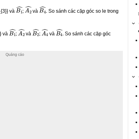
B
1
^
A
2
^
B
4
^
và
;
và
. So sánh các cặp góc so le trong
B
1
^
A
2
^
B
2
^
A
4
^
B
4
^
và
;
và
;
và
. So sánh các cặp góc