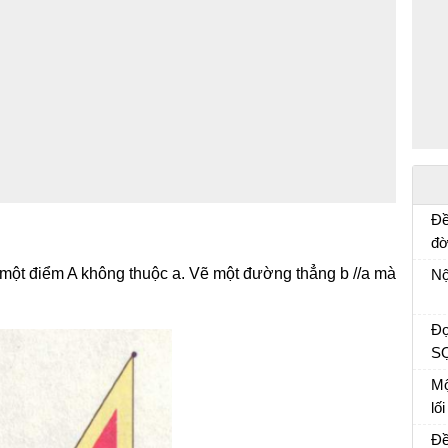
Đề
đờ
tổ
Bà
à một điểm A không thuộc a. Vẽ một đường thẳng b //a mà
Nộ
kh
tr
Đọ
SỢ
hỏ
Mộ
lố
kh
Ng
Đề