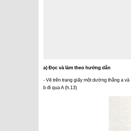
a) Đọc và làm theo hướng dẫn
- Vẽ trên trang giấy một dường thẳng a v
b đi qua A (h.13)