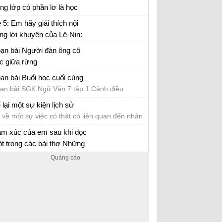
c sinh
ong lớp có phần lơ là học
p.
i văn mẫu lớp 7 số 5 đề 1
 5: Em hãy giải thích nội
ng lời khuyên của Lê-Nin:
c, học nữa, học mãi
ạn bài Người đàn ông cô
c giữa rừng
ạn bài SGK Ngữ Văn 7 tập 1 Cánh diều
ạn bài Buổi học cuối cùng
ạn bài SGK Ngữ Văn 7 tập 1 Cánh diều
 lại một sự kiện lịch sử
 về một sự việc có thật có liên quan đến nhân
t hoặc sự kiện lịch sử
m xúc của em sau khi đọc
t trong các bài thơ Những
nh buồm, Mây và sóng, Mẹ
m xúc sau khi đọc một trong các bài thơ
 quả
ững cánh buồm, Mây và sóng, Mẹ và quả lớp