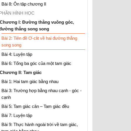
Bài 8: Ôn tập chương II
PHẦN HÌNH HỌC
Chương I: Đường thằng vuông góc,
đường thẳng song song
Bài 2: Tiên đề Ơ-clit về hai đường thẳng
song song
Bài 4: Luyện tập
Bài 6: Tổng ba góc của một tam giác
Chương II: Tam giác
Bài 1: Hai tam giác bằng nhau
Bài 3: Trường hợp bằng nhau cạnh - góc -
cạnh
Bài 5: Tam giác cân – Tam giác đều
Bài 7: Luyện tập
Bài 9: Thực hành ngoài trời về tam giác,