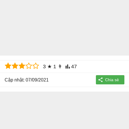
3
★
1
👨
47
Cập nhật: 07/09/2021