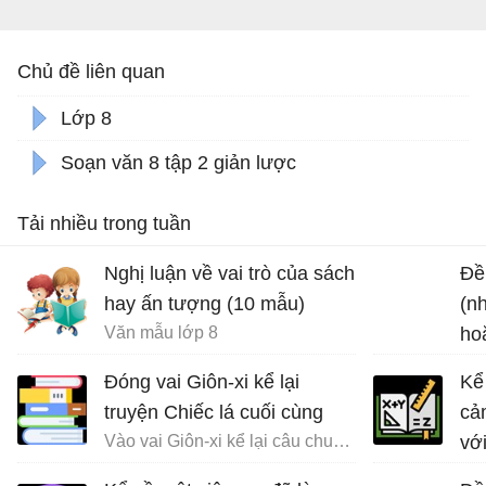
Chủ đề liên quan
Lớp 8
Soạn văn 8 tập 2 giản lược
Tải nhiều trong tuần
Nghị luận về vai trò của sách
Đề 
hay ấn tượng (10 mẫu)
(n
Văn mẫu lớp 8
ho
chu
Đóng vai Giôn-xi kể lại
Kể
truyện Chiếc lá cuối cùng
cả
Vào vai Giôn-xi kể lại câu chuyện Chiếc lá cuối cùng
vớ