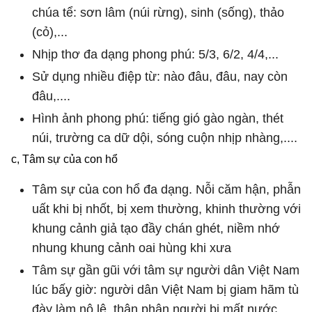
chúa tể: sơn lâm (núi rừng), sinh (sống), thảo
(cỏ),...
Nhịp thơ đa dạng phong phú: 5/3, 6/2, 4/4,...
Sử dụng nhiều điệp từ: nào đâu, đâu, nay còn
đâu,....
Hình ảnh phong phú: tiếng gió gào ngàn, thét
núi, trường ca dữ dội, sóng cuộn nhịp nhàng,....
c, Tâm sự của con hổ
Tâm sự của con hổ đa dạng. Nỗi căm hận, phẫn
uất khi bị nhốt, bị xem thường, khinh thường với
khung cảnh giả tạo đầy chán ghét, niềm nhớ
nhung khung cảnh oai hùng khi xưa
Tâm sự gần gũi với tâm sự người dân Việt Nam
lúc bấy giờ: người dân Việt Nam bị giam hãm tù
đày làm nô lệ, thân phận người bị mất nước