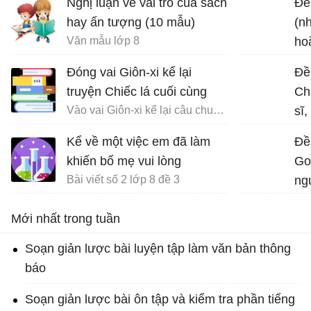
Nghị luận về vai trò của sách
Đề 
hay ấn tượng (10 mẫu)
(n
Văn mẫu lớp 8
ho
chu
Đóng vai Giôn-xi kể lại
Đề
truyện Chiếc lá cuối cùng
Ch
Vào vai Giôn-xi kể lại câu chuyện Chiếc lá cuối cùng
sĩ
về 
Kể về một việc em đã làm
Đề
đạ
khiến bố mẹ vui lòng
Go
Bài viết số 2 lớp 8 đề 3
ngu
th
Mới nhất trong tuần
ch
Soạn giản lược bài luyện tập làm văn bản thông
báo
Soạn giản lược bài ôn tập và kiểm tra phần tiếng