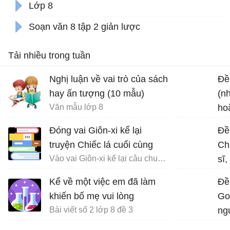
Lớp 8
Soạn văn 8 tập 2 giản lược
Tải nhiều trong tuần
Nghị luận về vai trò của sách
Đề 
hay ấn tượng (10 mẫu)
(n
Văn mẫu lớp 8
ho
chu
Đóng vai Giôn-xi kể lại
Đề
truyện Chiếc lá cuối cùng
Ch
Vào vai Giôn-xi kể lại câu chuyện Chiếc lá cuối cùng
sĩ
về 
Kể về một việc em đã làm
Đề
đạ
khiến bố mẹ vui lòng
Go
Bài viết số 2 lớp 8 đề 3
ngu
th