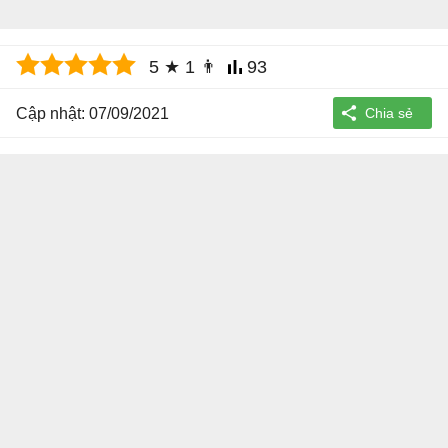
5
★
1
👨
93
Cập nhật: 07/09/2021