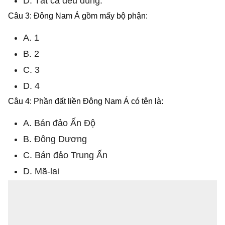
D. Tất cả đều đúng.
Câu 3: Đông Nam Á gồm mấy bộ phận:
A. 1
B. 2
C. 3
D. 4
Câu 4: Phần đất liền Đông Nam Á có tên là:
A. Bán đảo Ấn Độ
B. Đông Dương
C. Bán đảo Trung Ấn
D. Mã-lai