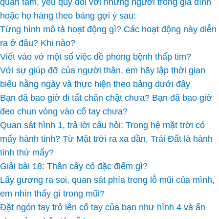
quan tâm, yêu quý đối với những người trong gia đình
hoặc họ hàng theo bảng gợi ý sau:
Từng hình mô tả hoạt động gì? Các hoạt động này diễn
ra ở đâu? Khi nào?
Viết vào vở một số việc đề phòng bệnh thấp tim?
Với sự giúp đỡ của người thân, em hãy lập thời gian
biểu hằng ngày và thực hiện theo bảng dưới đây
Bạn đã bao giờ đi tất chân chật chưa? Bạn đã bao giờ
đeo chun vòng vào cổ tay chưa?
Quan sát hình 1, trả lời câu hỏi: Trong hệ mặt trời có
mấy hành tinh? Từ Mặt trời ra xa dần, Trái Đất là hành
tinh thứ mấy?
Giải bài 18: Thân cây có đặc điểm gì?
Lấy gương ra soi, quan sát phía trong lỗ mũi của mình,
em nhìn thấy gì trong mũi?
Đặt ngón tay trỏ lên cổ tay của bạn như hình 4 và ấn