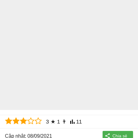
3
★
1
👨
11
Cập nhật: 08/09/2021