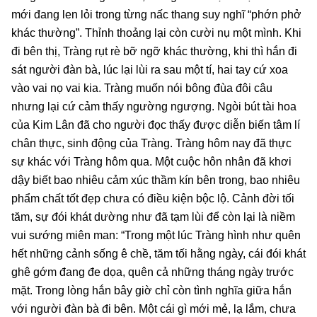
mới đang len lỏi trong từng nấc thang suy nghĩ “phớn phở
khác thường”. Thỉnh thoảng lại còn cười nụ một mình. Khi
đi bên thị, Tràng rụt rè bỡ ngỡ khác thường, khi thì hắn đi
sát người đàn bà, lúc lại lùi ra sau một tí, hai tay cứ xoa
vào vai nọ vai kia. Tràng muốn nói bông đùa đôi câu
nhưng lại cứ cảm thấy ngường ngượng. Ngòi bút tài hoa
của Kim Lân đã cho người đọc thấy được diễn biến tâm lí
chân thực, sinh động của Tràng. Tràng hôm nay đã thực
sự khác với Tràng hôm qua. Một cuộc hôn nhân đã khơi
dậy biết bao nhiêu cảm xúc thầm kín bên trong, bao nhiêu
phẩm chất tốt đẹp chưa có điều kiện bộc lộ. Cảnh đời tối
tăm, sự đói khát dường như đã tạm lùi để còn lại là niềm
vui sướng miên man: “Trong một lúc Tràng hình như quên
hết những cảnh sống ê chề, tăm tối hằng ngày, cái đói khát
ghê gớm đang đe dọa, quên cả những tháng ngày trước
mặt. Trong lòng hắn bây giờ chỉ còn tình nghĩa giữa hắn
với người đàn bà đi bên. Một cái gì mới mẻ, lạ lắm, chưa