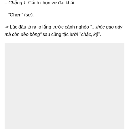
– Chặng 1:
Cách chọn vợ đại khái
+ “Chợn” (sợ).
-> Lúc đầu tỏ ra lo lắng trước cảnh nghèo
“…thóc gạo này
mà còn đèo bòng”
sau cũng tặc lưỡi "
chậc, kệ
".