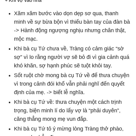
+ Khi vợ vào nhà
Xăm xăm bước vào dọn dẹp sơ qua, thanh
minh về sự bừa bộn vì thiếu bàn tay của đàn bà
-> Hành động ngượng nghịu nhưng chân thật,
mộc mạc.
Khi bà cụ Tứ chưa về, Tràng có cảm giác “sờ
sợ” vì lo rằng người vợ sẽ bỏ đi vì gia cảnh quá
khó khăn, sợ hạnh phúc sẽ tuột khỏi tay.
Sốt ruột chờ mong bà cụ Tứ về để thưa chuyện
vì trong cảnh đói khổ vẫn phải nghĩ đến quyết
định của mẹ. -> biết lễ nghĩa.
Khi bà cụ Tứ về: thưa chuyện một cách trịnh
trọng, biện minh lí do lấy vợ là “phải duyên”,
căng thẳng mong mẹ vun đắp.
Khi bà cụ Tứ tỏ ý mừng lòng Tràng thở phào,