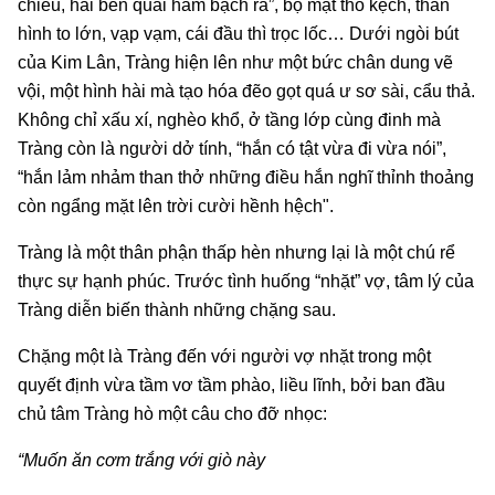
chiều, hai bên quai hàm bạch ra”, bộ mặt thô kệch, thân
hình to lớn, vạp vạm, cái đầu thì trọc lốc… Dưới ngòi bút
của Kim Lân, Tràng hiện lên như một bức chân dung vẽ
vội, một hình hài mà tạo hóa đẽo gọt quá ư sơ sài, cẩu thả.
Không chỉ xấu xí, nghèo khổ, ở tầng lớp cùng đinh mà
Tràng còn là người dở tính, “hắn có tật vừa đi vừa nói”,
“hắn lảm nhảm than thở những điều hắn nghĩ thỉnh thoảng
còn ngẩng mặt lên trời cười hềnh hệch".
Tràng là một thân phận thấp hèn nhưng lại là một chú rể
thực sự hạnh phúc. Trước tình huống “nhặt” vợ, tâm lý của
Tràng diễn biến thành những chặng sau.
Chặng một là Tràng đến với người vợ nhặt trong một
quyết định vừa tầm vơ tầm phào, liều lĩnh, bởi ban đầu
chủ tâm Tràng hò một câu cho đỡ nhọc:
“Muốn ăn cơm trắng với giò này