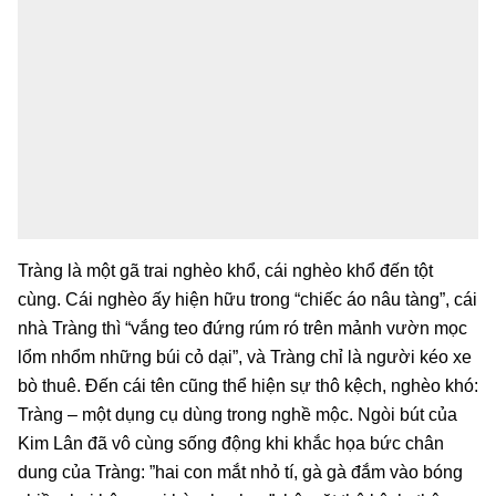
Tràng là một gã trai nghèo khổ, cái nghèo khổ đến tột
cùng. Cái nghèo ấy hiện hữu trong “chiếc áo nâu tàng”, cái
nhà Tràng thì “vắng teo đứng rúm ró trên mảnh vườn mọc
lổm nhổm những búi cỏ dại”, và Tràng chỉ là người kéo xe
bò thuê. Đến cái tên cũng thể hiện sự thô kệch, nghèo khó:
Tràng – một dụng cụ dùng trong nghề mộc. Ngòi bút của
Kim Lân đã vô cùng sống động khi khắc họa bức chân
dung của Tràng: ”hai con mắt nhỏ tí, gà gà đắm vào bóng