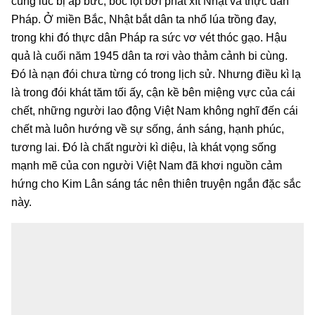
cùng lúc bị áp bức, bóc lột bởi phát xít Nhật và thực dân
Pháp. Ở miền Bắc, Nhật bắt dân ta nhổ lúa trồng đay,
trong khi đó thực dân Pháp ra sức vơ vét thóc gạo. Hậu
quả là cuối năm 1945 dân ta rơi vào thảm cảnh bi cùng.
Đó là nạn đói chưa từng có trong lịch sử. Nhưng điều kì lạ
là trong đói khát tăm tối ấy, cận kề bên miệng vực của cái
chết, những người lao động Việt Nam không nghĩ đến cái
chết mà luôn hướng về sự sống, ánh sáng, hạnh phúc,
tương lai. Đó là chất người kì diệu, là khát vọng sống
mạnh mẽ của con người Việt Nam đã khơi nguồn cảm
hứng cho Kim Lân sáng tác nên thiên truyện ngắn đặc sắc
này.