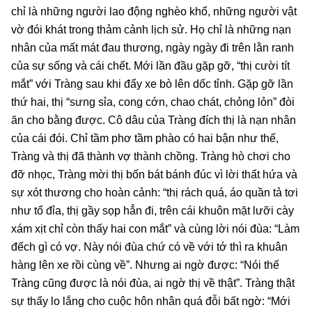
chỉ là những người lao động nghèo khổ, những người vật
vờ đói khát trong thảm cảnh lịch sử. Họ chỉ là những nạn
nhân của mất mát đau thương, ngày ngày đi trên lằn ranh
của sự sống và cái chết. Mới lần đầu gặp gỡ, “thị cười tít
mắt” với Tràng sau khi đẩy xe bò lên dốc tỉnh. Gặp gỡ lần
thứ hai, thị “sưng sỉa, cong cớn, chao chát, chỏng lỏn” đòi
ăn cho bằng được. Cô dâu của Tràng đích thị là nạn nhân
của cái đói. Chỉ tầm phơ tầm phào có hai bận như thế,
Tràng và thị đã thành vợ thành chồng. Tràng hò chơi cho
đỡ nhọc, Tràng mời thị bốn bát bánh đúc vì lời thất hứa và
sự xót thương cho hoàn cảnh: “thị rách quá, áo quần tả tơi
như tổ đỉa, thị gầy sọp hẳn đi, trên cái khuôn mặt lưỡi cày
xám xịt chỉ còn thấy hai con mắt” và cùng lời nói đùa: “Làm
đếch gì có vợ. Này nói đùa chứ có về với tớ thì ra khuân
hàng lên xe rồi cùng về”. Nhưng ai ngờ được: “Nói thế
Tràng cũng được là nói đùa, ai ngờ thị về thật”. Tràng thật
sự thấy lo lắng cho cuộc hôn nhân quá đỗi bất ngờ: “Mới