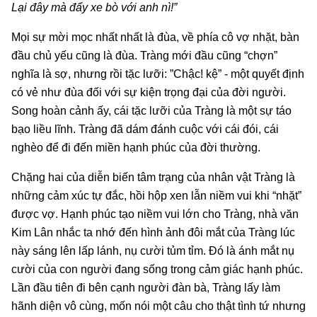
Lại đây mà đẩy xe bò với anh nì!”
Mọi sự mời mọc nhất nhất là đùa, về phía cô vợ nhặt, bàn
đầu chủ yếu cũng là đùa. Tràng mới đầu cũng “chợn”
nghĩa là sợ, nhưng rồi tặc lưỡi: ”Chậc! kệ” - một quyết định
có vẻ như đùa đối với sự kiện trọng đại của đời người.
Song hoàn cảnh ấy, cái tặc lưỡi của Tràng là một sự táo
bạo liều lĩnh. Tràng đã dám đánh cuộc với cái đói, cái
nghèo để đi đến miền hạnh phúc của đời thường.
Chặng hai của diễn biến tâm trạng của nhân vật Tràng là
những cảm xúc tự đắc, hồi hộp xen lẫn niềm vui khi “nhặt”
được vợ. Hạnh phúc tạo niềm vui lớn cho Tràng, nhà văn
Kim Lân nhắc ta nhớ đến hình ảnh đôi mắt của Tràng lúc
này sáng lên lấp lánh, nụ cười tủm tỉm. Đó là ánh mắt nụ
cười của con người đang sống trong cảm giác hạnh phúc.
Lần đầu tiên đi bên cạnh người đàn bà, Tràng lấy làm
hãnh diện vô cùng, mốn nói một câu cho thật tình tứ nhưng