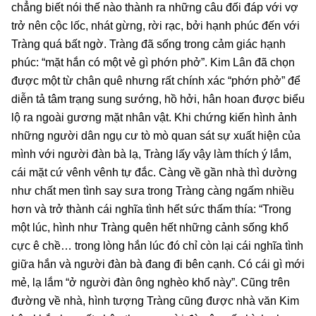
chẳng biết nói thế nào thành ra những câu đối đáp với vợ
trở nên cộc lốc, nhát gừng, rời rạc, bởi hạnh phúc đến với
Tràng quá bất ngờ. Tràng đã sống trong cảm giác hạnh
phúc: “mặt hắn có một vẻ gì phớn phở”. Kim Lân đã chọn
được một từ chân quê nhưng rất chính xác “phớn phở” để
diễn tả tâm trạng sung sướng, hồ hởi, hân hoan được biểu
lộ ra ngoài gương mặt nhân vật. Khi chứng kiến hình ảnh
những người dân ngụ cư tò mò quan sát sự xuất hiện của
mình với người đàn bà lạ, Tràng lấy vậy làm thích ý lắm,
cái mặt cứ vênh vênh tự đắc. Càng về gần nhà thì dường
như chất men tình say sưa trong Tràng càng ngấm nhiều
hơn và trở thành cái nghĩa tình hết sức thấm thía: “Trong
một lúc, hình như Tràng quên hết những cảnh sống khổ
cực ê chề… trong lòng hắn lúc đó chỉ còn lại cái nghĩa tình
giữa hắn và người đàn bà đang đi bên cạnh. Có cái gì mới
mẻ, lạ lắm “ở người đàn ông nghèo khổ này”. Cũng trên
đường về nhà, hình tượng Tràng cũng được nhà văn Kim