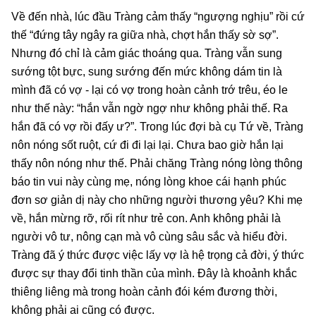
Về đến nhà, lúc đầu Tràng cảm thấy “ngượng nghịu” rồi cứ
thế “đứng tây ngây ra giữa nhà, chợt hắn thấy sờ sợ”.
Nhưng đó chỉ là cảm giác thoáng qua. Tràng vẫn sung
sướng tột bực, sung sướng đến mức không dám tin là
mình đã có vợ - lại có vợ trong hoàn cảnh trớ trêu, éo le
như thế này: “hắn vẫn ngờ ngợ như không phải thế. Ra
hắn đã có vợ rồi đấy ư?”. Trong lúc đợi bà cụ Tứ về, Tràng
nôn nóng sốt ruột, cứ đi đi lại lại. Chưa bao giờ hắn lại
thấy nôn nóng như thế. Phải chăng Tràng nóng lòng thông
báo tin vui này cùng mẹ, nóng lòng khoe cái hạnh phúc
đơn sơ giản dị này cho những người thương yêu? Khi mẹ
về, hắn mừng rỡ, rối rít như trẻ con. Anh không phải là
người vô tư, nông cạn mà vô cùng sâu sắc và hiểu đời.
Tràng đã ý thức được việc lấy vợ là hệ trọng cả đời, ý thức
được sự thay đổi tinh thần của mình. Đây là khoảnh khắc
thiêng liêng mà trong hoàn cảnh đói kém đương thời,
không phải ai cũng có được.