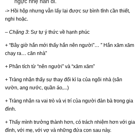
ngực nhẹ hẳn đi.
-> Hồi hộp nhưng vẫn lấy lại được sự bình tĩnh cần thiết,
nghi hoặc.
– Chặng 3
: Sự tự ý thức về hạnh phúc
+ “Bây giờ hắn mới thấy hắn nên người”… ” Hắn xăm xăm
chạy ra… căn nhà”
+ Phân tích từ “nên người” và “xăm xăm”
+ Tràng nhận thấy sự thay đổi kì lạ của ngôi nhà (sân
vườn, ang nước, quần áo,...)
+ Tràng nhận ra vai trò và vị trí của người đàn bà trong gia
đình.
+ Thấy mình trưởng thành hơn, có trách nhiệm hơn với gia
đình, với mẹ, với vợ và những đứa con sau này.