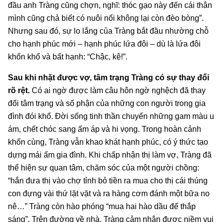
đầu anh Tràng cũng chợn, nghĩ: thóc gạo này đến cái thân
mình cũng chả biết có nuôi nổi không lại còn đèo bòng”.
Nhưng sau đó, sự lo lắng của Tràng bắt đầu nhường chỗ
cho hạnh phúc mới – hạnh phúc lứa đôi – dù là lứa đôi
khốn khổ và bất hạnh: “Chậc, kệ!”.
Sau khi nhặt được vợ, tâm trạng Tràng có sự thay đổi
rõ rệt
.
Có ai ngờ được làm câu hôn ngờ nghệch đã thay
đổi tâm trạng và số phận của những con người trong gia
đình đói khổ. Đời sống tinh thần chuyển những gam màu u
ám, chết chóc sang ấm áp và hi vọng. Trong hoàn cảnh
khốn cùng, Tràng vẫn khao khát hạnh phúc, có ý thức tạo
dựng mái ấm gia đình. Khi chấp nhận thị làm vợ, Tràng đã
thể hiện sự quan tâm, chăm sóc của một người chồng:
“hắn đưa thị vào chợ tỉnh bỏ tiền ra mua cho thị cái thúng
con đựng vài thứ lặt vặt và ra hàng cơm đánh một bữa no
nê…” Tràng còn hào phóng “mua hai hào dầu để thắp
sáng”. Trên đường về nhà, Tràng cảm nhận được niềm vui