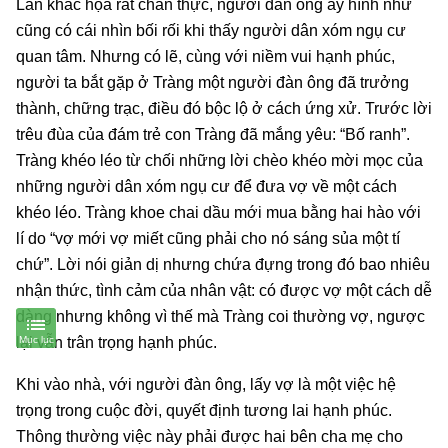
Lân khắc họa rất chân thực, người đàn ông ấy hình như
cũng có cái nhìn bối rối khi thấy người dân xóm ngụ cư
quan tâm. Nhưng có lẽ, cùng với niềm vui hạnh phúc,
người ta bắt gặp ở Tràng một người đàn ông đã trưởng
thành, chững trạc, điều đó bộc lộ ở cách ứng xử. Trước lời
trêu đùa của đám trẻ con Tràng đã mắng yêu: “Bố ranh”.
Tràng khéo léo từ chối những lời chèo khéo mời mọc của
những người dân xóm ngụ cư để đưa vợ về một cách
khéo léo. Tràng khoe chai dầu mới mua bằng hai hào với
lí do “vợ mới vợ miết cũng phải cho nó sáng sủa một tí
chứ”. Lời nói giản dị nhưng chứa đựng trong đó bao nhiêu
nhận thức, tình cảm của nhân vật: có được vợ một cách dễ
dàng nhưng không vì thế mà Tràng coi thường vợ, ngược
lại vẫn trân trọng hạnh phúc.
Khi vào nhà, với người đàn ông, lấy vợ là một việc hệ
trọng trong cuộc đời, quyết định tương lai hạnh phúc.
Thông thường việc này phải được hai bên cha mẹ cho