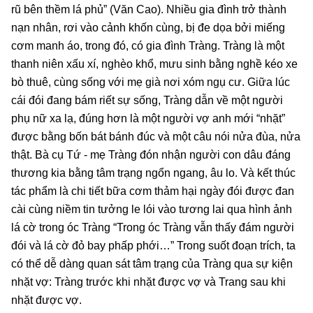
rũ bên thềm lá phủ” (Văn Cao). Nhiều gia đình trở thành
nạn nhân, rơi vào cảnh khốn cùng, bị đe dọa bởi miếng
cơm manh áo, trong đó, có gia đình Tràng. Tràng là một
thanh niên xấu xí, nghèo khổ, mưu sinh bằng nghề kéo xe
bò thuê, cùng sống với mẹ già nơi xóm ngụ cư. Giữa lúc
cái đói đang bám riết sự sống, Tràng dẫn về một người
phụ nữ xa lạ, đúng hơn là một người vợ anh mới “nhặt”
được bằng bốn bát bánh đúc và một câu nói nửa đùa, nửa
thật. Bà cụ Tứ - mẹ Tràng đón nhận người con dâu đáng
thương kia bằng tâm trạng ngổn ngang, âu lo. Và kết thúc
tác phẩm là chi tiết bữa cơm thảm hại ngày đói được đan
cài cùng niềm tin tưởng le lói vào tương lai qua hình ảnh
lá cờ trong óc Tràng “Trong óc Tràng vẫn thấy đám người
đói và lá cờ đỏ bay phấp phới…” Trong suốt đoạn trích, ta
có thể dễ dàng quan sát tâm trạng của Tràng qua sự kiện
nhặt vợ: Tràng trước khi nhặt được vợ và Trang sau khi
nhặt được vợ.