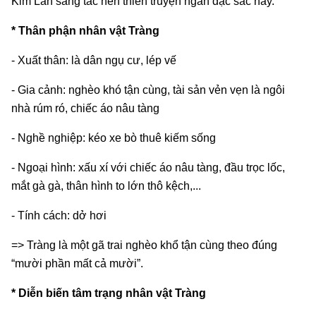
Kim Lân sáng tác nên thiên truyện ngắn đặc sắc này.
* Thân phận nhân vật Tràng
- Xuất thân: là dân ngụ cư, lép vế
- Gia cảnh: nghèo khó tận cùng, tài sản vẻn vẹn là ngôi
nhà rúm ró, chiếc áo nâu tàng
- Nghề nghiệp: kéo xe bò thuê kiếm sống
- Ngoại hình: xấu xí với chiếc áo nâu tàng, đầu trọc lốc,
mắt gà gà, thân hình to lớn thô kệch,...
- Tính cách: dở hơi
=> Tràng là một gã trai nghèo khổ tận cùng theo đúng
“mười phần mất cả mười”.
* Diễn biến tâm trạng nhân vật Tràng