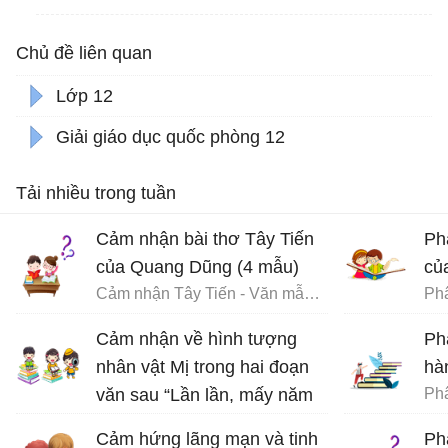
Chủ đề liên quan
Lớp 12
Giải giáo dục quốc phòng 12
Tải nhiều trong tuần
Cảm nhận bài thơ Tây Tiến
Ph
của Quang Dũng (4 mẫu)
củ
Cảm nhận Tây Tiến - Văn mẫu 12
Phâ
Cảm nhận về hình tượng
Ph
nhân vật Mị trong hai đoạn
hàn
văn sau “Lần lần, mấy năm
qua…. Mị sẽ ăn cho chết
Cảm hứng lãng mạn và tinh
Ph