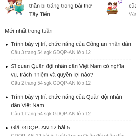
ngay, chứ không buồn nhớ
thần bi tráng trong bài thơ
củ
lại nữa”
Tây Tiến
Vă
Văn mẫu 12
Bài thơ Tây Tiến - Văn 12
Mới nhất trong tuần
Trình bày vị trí, chức năng của Công an nhân dân
Câu 3 trang 54 sgk GDQP-AN lớp 12
Sĩ quan Quân đội nhân dân Việt Nam có nghĩa
vụ, trách nhiệm và quyền lợi nào?
Câu 2 trang 54 sgk GDQP-AN lớp 12
Trình bày vị trí, chức năng của Quân đội nhân
dân Việt Nam
Câu 1 trang 54 sgk GDQP-AN lớp 12
Giải GDQP- AN 12 bài 5
GDQP- AN 12 bài 5: Luật sĩ quan Quân đội nhân dân