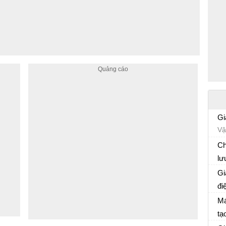
Gi
Vậ
đị
Ch
lư
Ôn
Gi
đi
Vậ
Má
tạ
Vậ