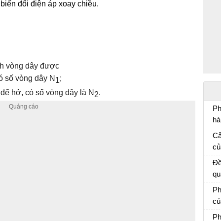
 biến đổi điện áp xoay chiều.
ách vòng dây được
ó số vòng dây N
;
1
để hở, có số vòng dây là N­
.
2
Ph
hà
Ph
Cả
mẫ
củ
Cả
Đề
qu
củ
Ph
e:
củ
ti
Vă
Ph
nh