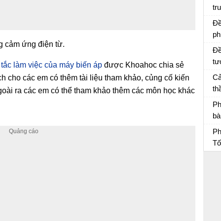
tr
ca
Vợ
Đề
ph
 cảm ứng điện từ.
Đề
tư
 tắc làm việc của máy biến áp
được Khoahoc chia sẻ
Tâ
Cả
 ích cho các em có thêm tài liệu tham khảo, củng cố kiến
th
 Ngoài ra các em có thể tham khảo thêm các môn học khác
Ti
Bà
Ph
bà
D
Ph
Ph
Tố
Ph