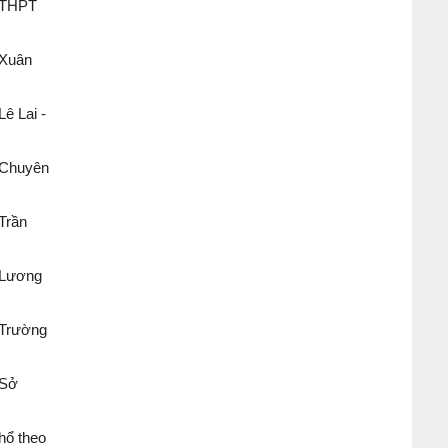
n THPT
 Xuân
ê Lai -
 Chuyên
Trần
 Lương
 Trường
 Sở
thổ theo