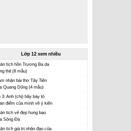
Lớp 12 xem nhiều
ân tích hồn Trương Ba da
ng thịt (8 mẫu)
ân tích bài hồn Trương Ba da hàng thịt - Văn
m nhận bài thơ Tây Tiến
u 12
a Quang Dũng (4 mẫu)
m nhận Tây Tiến - Văn mẫu 12
 3: Anh (chị) hãy bày tỏ
an điểm của mình về ý kiến
a nhà văn Pháp La-bơ-ruy-
ân tích vẻ đẹp hung bạo
 “Khi một tác phẩm nâng cao
a Sông Đà
nh thần ta lên và gợi cho ta
n mẫu 12
ân tích giá trị nhân đạo của
ững tình cảm cao quý và