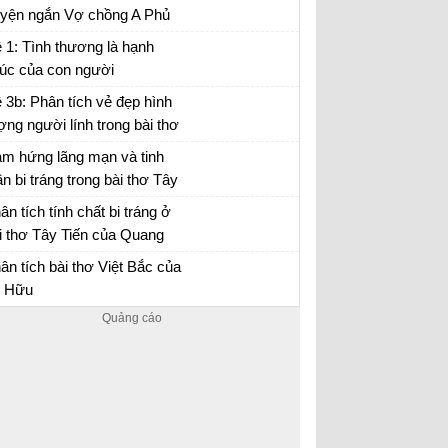
uyện ngắn Vợ chồng A Phủ
n đảm,...
 chồng A Phủ - Văn mẫu 12
 1: Tình thương là hạnh
úc của con người
 3b: Phân tích vẻ đẹp hình
ợng người lính trong bài thơ
y Tiến của Quang Dũng.
m hứng lãng mạn và tinh
ần bi tráng trong bài thơ Tây
ến
i thơ Tây Tiến - Văn 12
ân tích tính chất bi tráng ở
i thơ Tây Tiến của Quang
ũng
ân tích bài thơ Tây Tiến - Văn 12
ân tích bài thơ Việt Bắc của
 Hữu
ân tích Việt Bắc