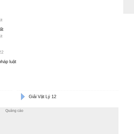
ịt
ất
ịt
22
pháp luật
Giải Vật Lý 12