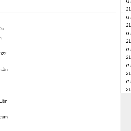
củ
Gi
21
Gi
21
Du
Gi
h
21
Gi
2022
21
Gi
 cần
21
Gi
21
Liên
 cụm