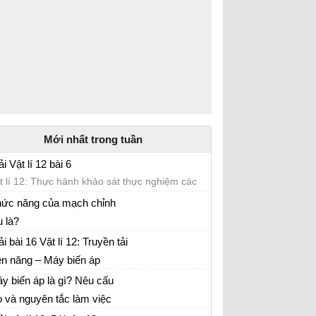
Mới nhất trong tuần
ải Vật lí 12 bài 6
t lí 12: Thực hành khảo sát thực nghiệm các
nh luật của con lắc đơn
ức năng của mạch chỉnh
u là?
 tập Vật lí 12
ải bài 16 Vật lí 12: Truyền tải
ện năng – Máy biến áp
t lý 12
y biến áp là gì? Nêu cấu
o và nguyên tắc làm việc
t lý lớp 12