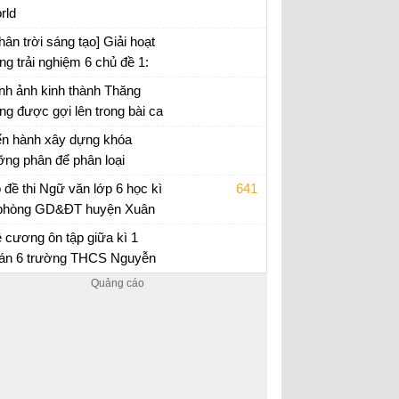
t, đọc trong sách hoặc nghe
rld
lại
hân trời sáng tạo] Giải hoạt
ng trải nghiệm 6 chủ đề 1:
ám phá lứa tuổi và môi
nh ảnh kinh thành Thăng
ường học tập mới
ng được gợi lên trong bài ca
o số 1 có điểm gì đặc biệt?
ạn văn 6 trang 61 Chân trời sáng tạo
ến hành xây dựng khóa
ỡng phân để phân loại
úng
 đề thi Ngữ văn lớp 6 học kì
641
phòng GD&ĐT huyện Xuân
ường
 thi cuối kì 2 lớp 6
 cương ôn tập giữa kì 1
án 6 trường THCS Nguyễn
i Phương năm 2022 - 2023
 cương ôn tập Toán 6 giữa học kì 1