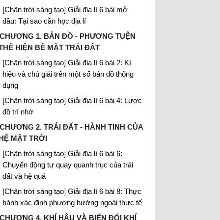
[Chân trời sáng tạo] Giải địa lí 6 bài mở
đầu: Tại sao cần học địa lí
CHƯƠNG 1. BẢN ĐỒ - PHƯƠNG TUỆN
THỂ HIỆN BỀ MẶT TRÁI ĐẤT
[Chân trời sáng tạo] Giải địa lí 6 bài 2: Kí
hiệu và chú giải trên một số bản đồ thông
dụng
[Chân trời sáng tạo] Giải địa lí 6 bài 4: Lược
đồ trí nhớ
CHƯƠNG 2. TRÁI ĐẤT - HÀNH TINH CỦA
HỆ MẶT TRỜI
[Chân trời sáng tạo] Giải địa lí 6 bài 6:
Chuyển động tự quay quanh trục của trái
đất và hệ quả
[Chân trời sáng tạo] Giải địa lí 6 bài 8: Thực
hành xác định phương hướng ngoài thực tế
CHƯƠNG 4. KHÍ HẬU VÀ BIẾN ĐỔI KHÍ