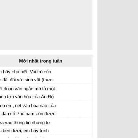
Mới nhất trong tuần
 hãy cho biết: Vai trò của
p đất đối với sinh vật (thực
ải lịch sử và địa lí 6 chân trời sáng tạo
t, động vật,....)?
ết đoạn văn ngắn mô tả một
ành tựu văn hóa của Ấn Độ
 ảnh hưởng đến văn hóa
eo em, nét văn hóa nào của
ệt Nam
 dân cổ Phù nam còn được
u giữ trong đời sống của
a vào thông tin những tư
ười Nam Bộ hiện nay?
ệu bên dưới, em hãy trình