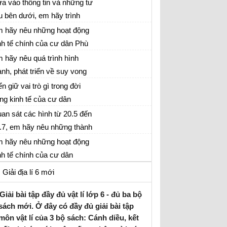
u những đặc trưng cơ bản
a vào thông tin và những tư
 văn hóa vật chất và tinh
ệu bên dưới, em hãy trình
ần của cư dân Phù Nam.
y những đặc trưng cơ bản
 hãy nêu những hoạt động
 văn hóa vật chất và tính
nh tế chính của cư dân Phù
ần của cư dân Phù Nam
am
 hãy nêu quá trình hình
ành, phát triển về suy vong
a vương quốc Phù Nam
ển giữ vai trò gì trong đời
ng kinh tế của cư dân
hampa xưa?
an sát các hình từ 20.5 đến
.7, em hãy nêu những thành
u văn hóa tiêu biểu của
 hãy nêu những hoạt động
ampa từ thế kỉ II đến thế kỉ
nh tế chính của cư dân
ơng quốc Champa. Hoạt
Giải địa lí 6 mới
ng nào quan trong nhất? Vì
o?
Giải bài tập đầy đủ vật lí lớp 6 - đủ ba bộ
sách mới. Ở đây có đầy đủ giải bài tập
môn vật lí của 3 bộ sách: Cánh diều, kết