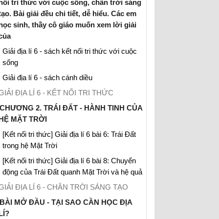
nối tri thức với cuộc sống, chân trời sáng
tạo. Bài giải đều chi tiết, dễ hiểu. Các em
học sinh, thầy cô giáo muốn xem lời giải
của
Giải địa lí 6 - sách kết nối tri thức với cuộc
sống
Giải địa lí 6 - sách cánh diều
GIẢI ĐỊA LÍ 6 - KẾT NỐI TRI THỨC
CHƯƠNG 2. TRÁI ĐẤT - HÀNH TINH CỦA
HỆ MẶT TRỜI
[Kết nối tri thức] Giải địa lí 6 bài 6: Trái Đất
trong hệ Mặt Trời
[Kết nối tri thức] Giải địa lí 6 bài 8: Chuyển
động của Trái Đất quanh Mặt Trời và hệ quả
GIẢI ĐỊA LÍ 6 - CHÂN TRỜI SÁNG TẠO
BÀI MỞ ĐẦU - TẠI SAO CẦN HỌC ĐỊA
LÍ?