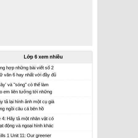
Lớp 6 xem nhiều
ng hợp những bài viết số 2
ữ văn 6 hay nhất với đầy đủ
c đề (5 đề)
ây' và "sóng" có thể làm
o em liên tưởng tới những
i tượng nào. Xác định biện
y tả lại hình ảnh một cụ già
áp tu từ được sử dụng
ng ngồi câu cá bên hồ
ong hình ảnh "bình minh
 4: Hãy tả một nhân vật có
ng", "vầng trăng bạc" và nêu
ạt động và ngoại hình khác
c dụng của biện pháp tu từ
ường mà em đã có dịp quan
ills 1 Unit 11: Our greener