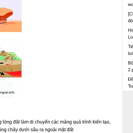
sá
wo
kể 
[C
độ
Kh
Hì
tr
Lo
da
So
Ti
lư
ch
Bộ
2 
Tr
Đề
Đề
To
Tr
Đề
ng lòng đất làm di chuyển các mảng quá trình kiến tạo,
óng chảy dưới sâu ra ngoài mặt đất