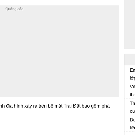
Em
lớ
Gi
vậ
Vi
th
có
Th
ành địa hình xảy ra trên bề mặt Trái Đất bao gồm phá
Vi
cư
lư
Dự
ng
li