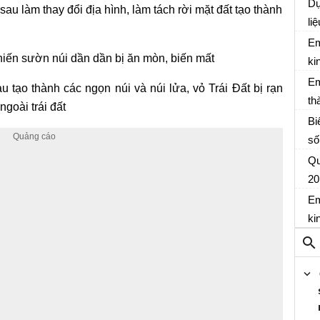
bà
Dự
au làm thay đổi địa hình, làm tách rời mặt đất tạo thành
về
li
th
bà
Em
hiến sườn núi dần dần bị ăn mòn, biến mất
về
ki
th
N
Em
 tạo thành các ngọn núi và núi lửa, vỏ Trái Đất bị rạn
th
goài trái đất
củ
Bi
số
C
Qu
20
tự
Em
Ch
ki
X
vư
độ
sa