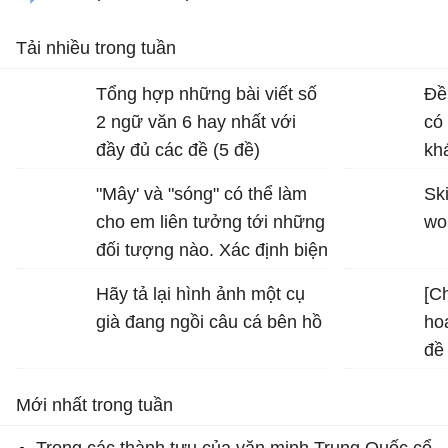
Tải nhiều trong tuần
Tổng hợp những bài viết số
Đề
2 ngữ văn 6 hay nhất với
có
đầy đủ các đề (5 đề)
kh
dị
"Mây' và "sóng" có thể làm
Ski
ho
cho em liên tưởng tới những
wo
đối tượng nào. Xác định biện
pháp tu từ được sử dụng
Hãy tả lại hình ảnh một cụ
[Ch
trong hình ảnh "bình minh
già đang ngồi câu cá bên hồ
ho
vàng", "vầng trăng bạc" và
đề
nêu tác dụng của biện pháp
mô
tu từ đó
Mới nhất trong tuần