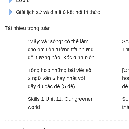
Lớp 6
Giải lịch sử và địa lí 6 kết nối tri thức
Tải nhiều trong tuần
"Mây' và "sóng" có thể làm
So
cho em liên tưởng tới những
Th
đối tượng nào. Xác định biện
pháp tu từ được sử dụng
Tổng hợp những bài viết số
[Ch
trong hình ảnh "bình minh
2 ngữ văn 6 hay nhất với
ho
vàng", "vầng trăng bạc" và
đầy đủ các đề (5 đề)
đề
nêu tác dụng của biện pháp
mô
tu từ đó
Skills 1 Unit 11: Our greener
So
world
th