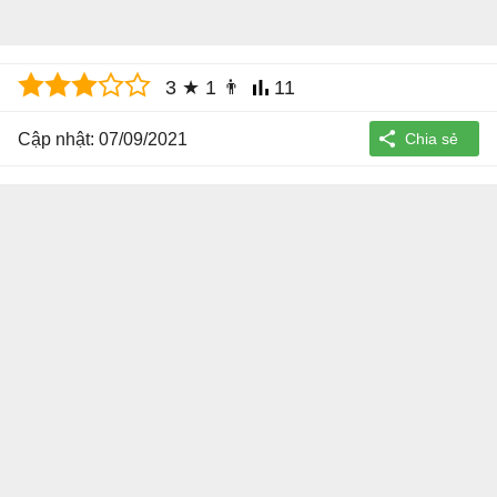
3
★
1
👨
11
Cập nhật: 07/09/2021