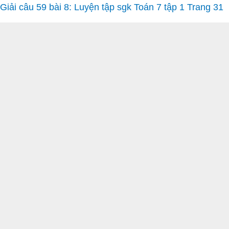
Giải câu 59 bài 8: Luyện tập sgk Toán 7 tập 1 Trang 31