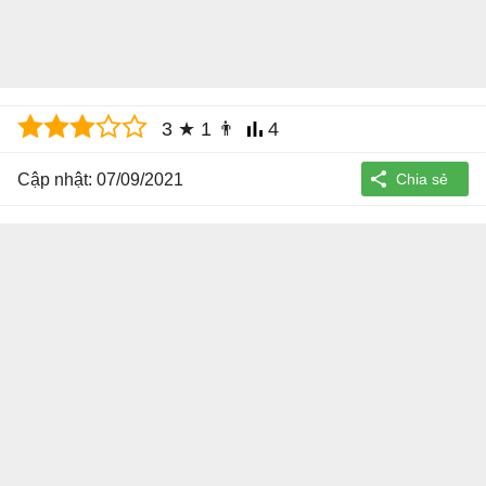
3
★
1
👨
4
Cập nhật: 07/09/2021