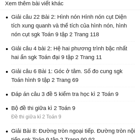
Xem thêm bài viết khác
Giải câu 22 Bài 2: Hình nón Hình nón cụt Diện
tích xung quanh và thể tích của hình nón, hình
nón cụt sgk Toán 9 tập 2 Trang 118
Giải câu 4 bài 2: Hệ hai phương trình bậc nhất
hai ẩn sgk Toán đại 9 tập 2 Trang 11
Giải câu 6 Bài 1: Góc ở tâm. Số đo cung sgk
Toán hình 9 tập 2 Trang 69
Đáp án câu 3 đề 5 kiểm tra học kì 2 Toán 9
Bộ đề thi giữa kì 2 Toán 9
Đề thi giữa kì 2 Toán 9
Giải Bài 8: Đường tròn ngoại tiếp. Đường tròn nội
tiếp sgk Toán 9 tập 2 Trang 90 92