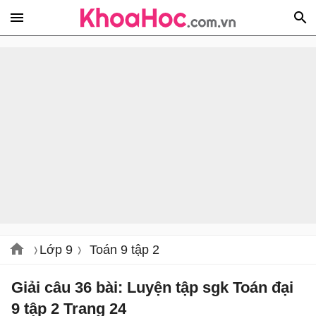
Lớp 9
Toán 9 tập 2
Giải câu 36 bài: Luyện tập sgk Toán đại
9 tập 2 Trang 24