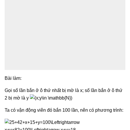
Bài làm:
Gọi số lần bắn ở ô thứ nhất bị mờ là x; số lần bắn ở ô thứ
2 bị mờ là y
Ta có vận động viên đó bắn 100 lần, nên có phương trình: