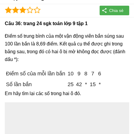
Câu 36: trang 24 sgk toán lớp 9 tập 1
Điểm số trung bình của một vận động viên bắn súng sau
100 lần bắn là 8,69 điểm. Kết quả cụ thể được ghi trong
bảng sau, trong đó có hai ô bị mờ không đọc được (đánh
dấu *):
Điểm số của mỗi lần bắn
10
9
8
7
6
Số lần bắn
25
42
*
15
*
Em hãy tìm lại các số trong hai ô đó.