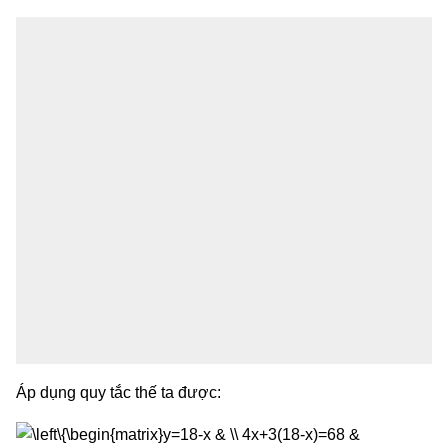
Áp dụng quy tắc thế ta được: