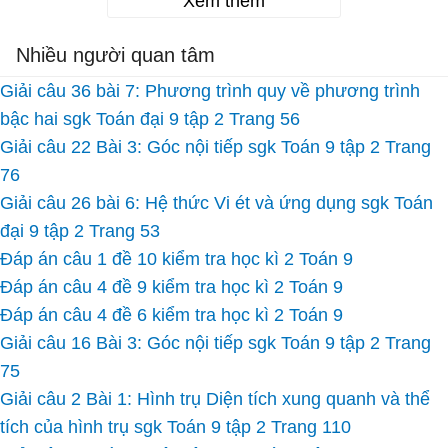
Xem thêm
Nhiều người quan tâm
Giải câu 36 bài 7: Phương trình quy về phương trình
bậc hai sgk Toán đại 9 tập 2 Trang 56
Giải câu 22 Bài 3: Góc nội tiếp sgk Toán 9 tập 2 Trang
76
Giải câu 26 bài 6: Hệ thức Vi ét và ứng dụng sgk Toán
đại 9 tập 2 Trang 53
Đáp án câu 1 đề 10 kiểm tra học kì 2 Toán 9
Đáp án câu 4 đề 9 kiểm tra học kì 2 Toán 9
Đáp án câu 4 đề 6 kiểm tra học kì 2 Toán 9
Giải câu 16 Bài 3: Góc nội tiếp sgk Toán 9 tập 2 Trang
75
Giải câu 2 Bài 1: Hình trụ Diện tích xung quanh và thể
tích của hình trụ sgk Toán 9 tập 2 Trang 110