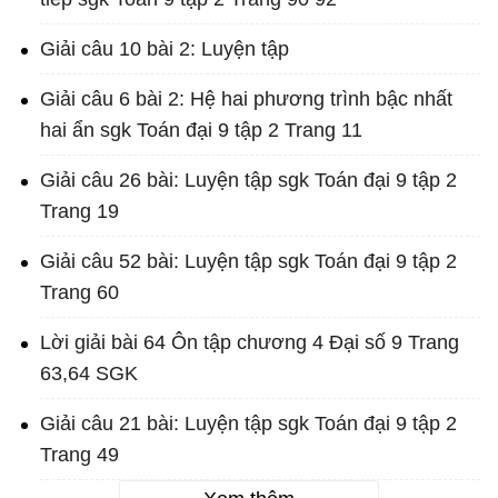
Giải câu 10 bài 2: Luyện tập
Giải câu 6 bài 2: Hệ hai phương trình bậc nhất
hai ẩn sgk Toán đại 9 tập 2 Trang 11
Giải câu 26 bài: Luyện tập sgk Toán đại 9 tập 2
Trang 19
Giải câu 52 bài: Luyện tập sgk Toán đại 9 tập 2
Trang 60
Lời giải bài 64 Ôn tập chương 4 Đại số 9 Trang
63,64 SGK
Giải câu 21 bài: Luyện tập sgk Toán đại 9 tập 2
Trang 49