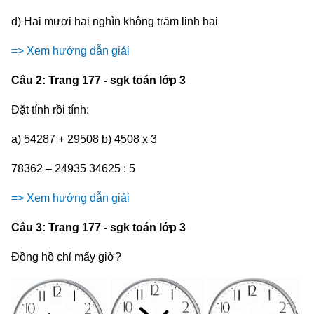
d) Hai mươi hai nghìn không trăm linh hai
=> Xem hướng dẫn giải
Câu 2: Trang 177 - sgk toán lớp 3
Đặt tính rồi tính:
a) 54287 + 29508 b) 4508 x 3
78362 – 24935 34625 : 5
=> Xem hướng dẫn giải
Câu 3: Trang 177 - sgk toán lớp 3
Đồng hồ chỉ mấy giờ?