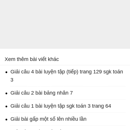
Xem thêm bài viết khác
Giải câu 4 bài luyện tập (tiếp) trang 129 sgk toán
3
Giải câu 2 bài bảng nhân 7
Giải câu 1 bài luyện tập sgk toán 3 trang 64
Giải bài gấp một số lên nhiều lần