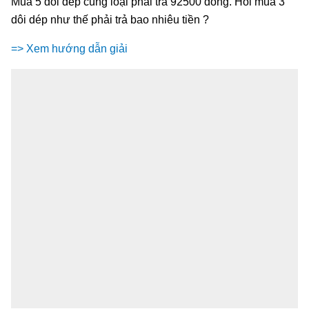
Mua 5 đôi dép cùng loại phải trả 92500 đồng. Hỏi mua 3
dôi dép như thế phải trả bao nhiêu tiền ?
=> Xem hướng dẫn giải