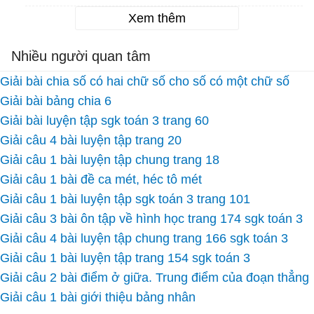
Xem thêm
Nhiều người quan tâm
Giải bài chia số có hai chữ số cho số có một chữ số
Giải bài bảng chia 6
Giải bài luyện tập sgk toán 3 trang 60
Giải câu 4 bài luyện tập trang 20
Giải câu 1 bài luyện tập chung trang 18
Giải câu 1 bài đề ca mét, héc tô mét
Giải câu 1 bài luyện tập sgk toán 3 trang 101
Giải câu 3 bài ôn tập về hình học trang 174 sgk toán 3
Giải câu 4 bài luyện tập chung trang 166 sgk toán 3
Giải câu 1 bài luyện tập trang 154 sgk toán 3
Giải câu 2 bài điểm ở giữa. Trung điểm của đoạn thẳng
Giải câu 1 bài giới thiệu bảng nhân