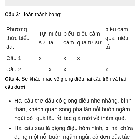
Câu 3:
Hoàn thành bảng:
Phương
biểu cảm
Tự
miêu
biểu
biểu cảm
thức biểu
qua miêu
sự
tả
cảm
qua tự sự
đạt
tả
Câu 1
x
x
x
Câu 2
x
x
x
Câu 4:
Sự khác nhau về giọng điệu hai câu trên và hai
câu dưới:
Hai câu thơ đầu có giọng điệu nhẹ nhàng, bình
thản, khách quan song pha lần nỗi buồn ngậm
ngùi bởi quá lâu rồi tác giả mới về thăm quê.
Hai câu sau là giọng điệu hóm hỉnh, bi hài chứa
đựng một nỗi buồn ngậm ngùi, cô đơn của tác