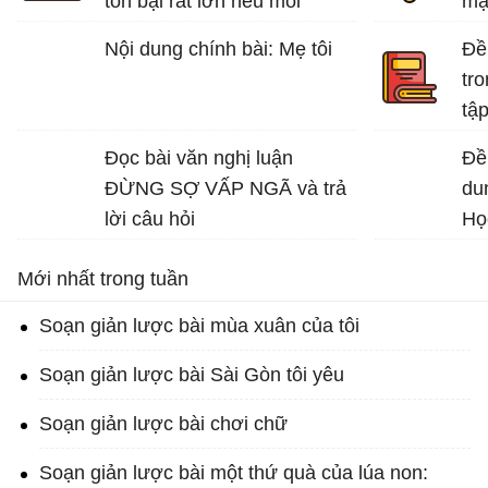
tổn bại rất lớn nếu mỗi
mạ
người không có ý thức bảo
tuổ
Nội dung chính bài: Mẹ tôi
Đề 
vệ môi trường sống.
tro
Bài văn mẫu lớp 7 số 5 đề 4
tập
Bài
Đọc bài văn nghị luận
Đề 
ĐỪNG SỢ VẤP NGÃ và trả
du
lời câu hỏi
Họ
Mới nhất trong tuần
Soạn giản lược bài mùa xuân của tôi
Soạn giản lược bài Sài Gòn tôi yêu
Soạn giản lược bài chơi chữ
Soạn giản lược bài một thứ quà của lúa non: