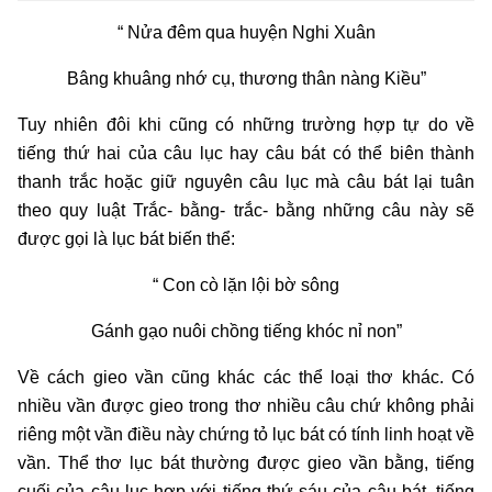
“ Nửa đêm qua huyện Nghi Xuân
Bâng khuâng nhớ cụ, thương thân nàng Kiều”
Tuy nhiên đôi khi cũng có những trường hợp tự do về
tiếng thứ hai của câu lục hay câu bát có thể biên thành
thanh trắc hoặc giữ nguyên câu lục mà câu bát lại tuân
theo quy luật Trắc- bằng- trắc- bằng những câu này sẽ
được gọi là lục bát biến thể:
“ Con cò lặn lội bờ sông
Gánh gạo nuôi chồng tiếng khóc nỉ non”
Về cách gieo vần cũng khác các thể loại thơ khác. Có
nhiều vần được gieo trong thơ nhiều câu chứ không phải
riêng một vần điều này chứng tỏ lục bát có tính linh hoạt về
vần. Thể thơ lục bát thường được gieo vần bằng, tiếng
cuối của câu lục hợp với tiếng thứ sáu của câu bát, tiếng