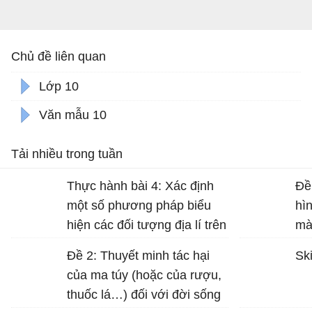
Chủ đề liên quan
Lớp 10
Văn mẫu 10
Tải nhiều trong tuần
Thực hành bài 4: Xác định
Đề
một số phương pháp biểu
hì
hiện các đối tượng địa lí trên
mà
bản đồ Địa lí 10 trang 17
Đề 2: Thuyết minh tác hại
Ski
của ma túy (hoặc của rượu,
thuốc lá…) đối với đời sống