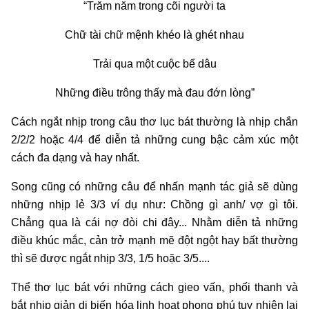
“Trăm năm trong cõi người ta
Chữ tài chữ mệnh khéo là ghét nhau
Trải qua một cuộc bể dâu
Những điều trông thấy mà đau đớn lòng”
Cách ngắt nhịp trong câu thơ lục bát thường là nhịp chắn
2/2/2 hoặc 4/4 để diễn tả những cung bậc cảm xúc một
cách đa dạng và hay nhất.
Song cũng có những câu để nhấn mạnh tác giả sẽ dùng
những nhịp lẻ 3/3 ví dụ như: Chồng gì anh/ vợ gì tôi.
Chẳng qua là cái nợ đòi chi đây... Nhằm diễn tả những
điều khúc mắc, cản trở mạnh mẽ đột ngột hay bất thường
thì sẽ được ngắt nhịp 3/3, 1/5 hoặc 3/5....
Thể thơ lục bát với những cách gieo vấn, phối thanh và
bắt nhịp giản dị biến hóa linh hoạt phong phú tuy nhiên lại