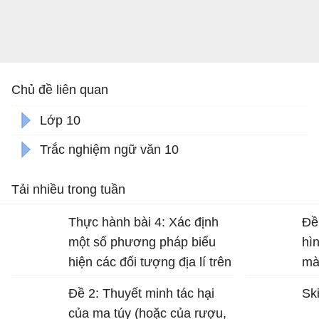
Chủ đề liên quan
Lớp 10
Trắc nghiệm ngữ văn 10
Tải nhiều trong tuần
Thực hành bài 4: Xác định
Đề
một số phương pháp biểu
hì
hiện các đối tượng địa lí trên
mà
bản đồ Địa lí 10 trang 17
Đề 2: Thuyết minh tác hại
Ski
của ma túy (hoặc của rượu,