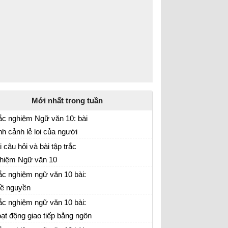
Mới nhất trong tuần
ắc nghiệm Ngữ văn 10: bài
nh cảnh lẻ loi của người
ữ văn lớp 10
inh phụ
i câu hỏi và bài tập trắc
hiệm Ngữ văn 10
ắc nghiệm ngữ văn 10 bài:
ề nguyền
ắc nghiệm ngữ văn 10 bài:
ạt động giao tiếp bằng ngôn