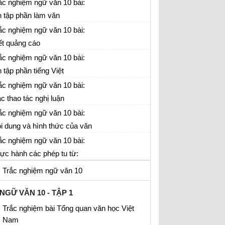
gữ
ắc nghiệm ngữ văn 10 bài:
 tập phần làm văn
ắc nghiệm ngữ văn 10 bài:
ết quảng cáo
ắc nghiệm ngữ văn 10 bài:
 tập phần tiếng Việt
ắc nghiệm ngữ văn 10 bài:
c thao tác nghị luận
ắc nghiệm ngữ văn 10 bài:
i dung và hình thức của văn
n văn học
ắc nghiệm ngữ văn 10 bài:
ực hành các phép tu từ:
ép điệp và phép đối
Trắc nghiệm ngữ văn 10
NGỮ VĂN 10 - TẬP 1
Trắc nghiệm bài Tổng quan văn học Việt
Nam