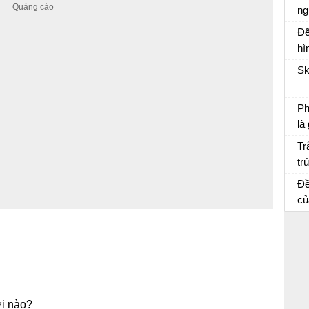
Ch
ng
Ph
Đề
ch
hì
mà
Sk
Ph
là
Ôn
Tr
tr
củ
Đề
củ
ch
giả
ời nào?