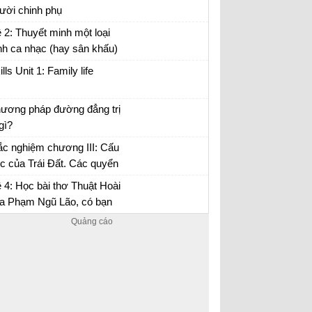
uyện chức phán sự đền Tản Viên
ười chinh phụ
ân tích đoạn trích Tình cảnh lẻ loi của người
 2: Thuyết minh một loại
inh phụ
nh ca nhạc (hay sân khấu)
 anh (chị) hằng yêu thích.
ills Unit 1: Family life
ương pháp đường đẳng trị
 gì?
 tập Địa 10
ắc nghiệm chương III: Cấu
úc của Trái Đất. Các quyển
a lớp vỏ địa lí
 4: Học bài thơ Thuật Hoài
a Phạm Ngũ Lão, có bạn
o rằng: Sự hổ thẹn của tác
 là thái quá, kiêu kì...