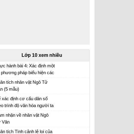
Lớp 10 xem nhiều
ực hành bài 4: Xác định một
 phương pháp biểu hiện các
i tượng địa lí trên bản đồ Địa
ân tích nhân vật Ngô Tử
 10 trang 17
n (5 mẫu)
ân tích hình tượng nhân vật Ngô Tử Văn
 xác định cơ cấu dân số
eo trình độ văn hóa người ta
ường dựa vào số liệu thống
 tập Địa 10
m nhận về nhân vật Ngô
 tỉ lệ người biết chữ
 Văn
m nhận về nhân vật Ngô Tử Văn trong bài
ân tích Tình cảnh lẻ loi của