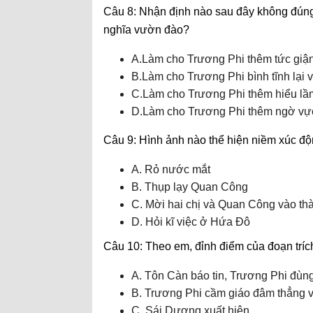
Câu 8: Nhận định nào sau đây không đúng 
nghĩa vườn đào?
A.Làm cho Trương Phi thêm tức giậ
B.Làm cho Trương Phi bình tĩnh lại 
C.Làm cho Trương Phi thêm hiểu l
D.Làm cho Trương Phi thêm ngờ vự
Câu 9: Hình ảnh nào thể hiện niềm xúc độn
A. Rỏ nước mắt
B. Thụp lạy Quan Công
C. Mời hai chị và Quan Công vào th
D. Hỏi kĩ việc ở Hứa Đô
Câu 10: Theo em, đỉnh điểm của đoạn trích
A. Tôn Càn báo tin, Trương Phi đùn
B. Trương Phi cầm giáo đâm thẳng 
C. Sái Dương xuất hiện