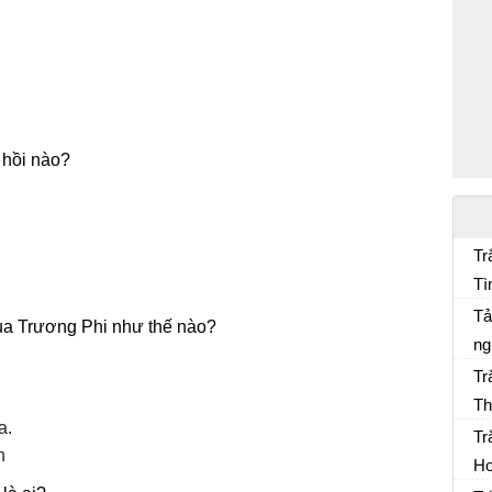
 hồi nào?
Tr
Tì
Ng
ch
Tả
của Trương Phi như thế nào?
ng
Tr
Th
a.
Tr
n
Ho