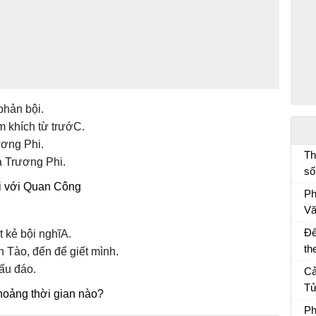
phản bội.
 khích từ trướC.
ơng Phi.
Th
 Trương Phi.
số
i với Quan Công
đố
Ph
lí
Vă
Ph
Để
 kẻ bội nghĩA.
th
 Tào, đến để giết mình.
th
Ôn
hấu đáo.
Cả
kê
Tử
hoảng thời gian nào?
Cả
Ph