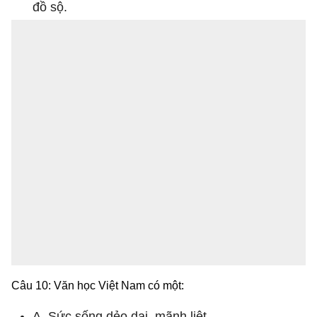
đồ sộ.
Câu 10: Văn học Việt Nam có một:
A. Sức sống dẻo dai, mãnh liệt.