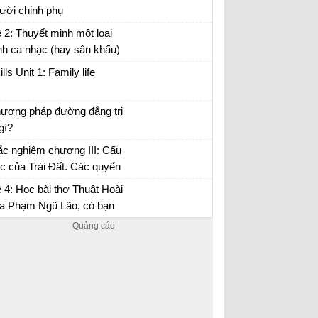
uyện chức phán sự đền Tản Viên
ười chinh phụ
ân tích đoạn trích Tình cảnh lẻ loi của người
 2: Thuyết minh một loại
inh phụ
nh ca nhạc (hay sân khấu)
 anh (chị) hằng yêu thích.
ills Unit 1: Family life
ương pháp đường đẳng trị
 gì?
 tập Địa 10
ắc nghiệm chương III: Cấu
úc của Trái Đất. Các quyển
a lớp vỏ địa lí
 4: Học bài thơ Thuật Hoài
a Phạm Ngũ Lão, có bạn
o rằng: Sự hổ thẹn của tác
 là thái quá, kiêu kì...