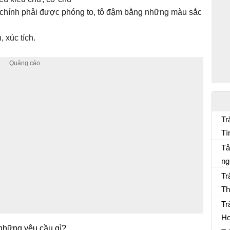
 chính phải được phóng to, tô đậm bằng những màu sắc
, xúc tích.
Tr
Tì
Ng
ch
Tả
ng
Tr
Th
Tr
Ho
những yêu cầu gì?