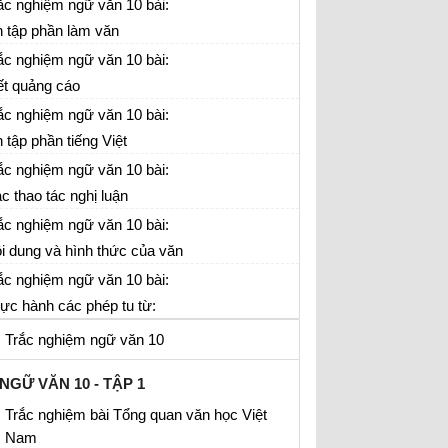
gữ
ắc nghiệm ngữ văn 10 bài:
 tập phần làm văn
ắc nghiệm ngữ văn 10 bài:
ết quảng cáo
ắc nghiệm ngữ văn 10 bài:
 tập phần tiếng Việt
ắc nghiệm ngữ văn 10 bài:
c thao tác nghị luận
ắc nghiệm ngữ văn 10 bài:
i dung và hình thức của văn
n văn học
ắc nghiệm ngữ văn 10 bài:
ực hành các phép tu từ:
ép điệp và phép đối
Trắc nghiệm ngữ văn 10
NGỮ VĂN 10 - TẬP 1
Trắc nghiệm bài Tổng quan văn học Việt
Nam