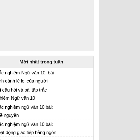
Mới nhất trong tuần
ắc nghiệm Ngữ văn 10: bài
nh cảnh lẻ loi của người
ữ văn lớp 10
inh phụ
i câu hỏi và bài tập trắc
hiệm Ngữ văn 10
ắc nghiệm ngữ văn 10 bài:
ề nguyền
ắc nghiệm ngữ văn 10 bài:
ạt động giao tiếp bằng ngôn