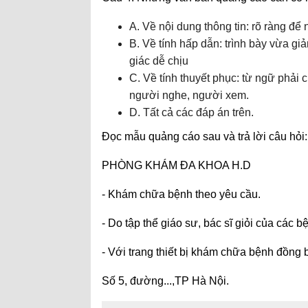
A. Về nội dung thông tin: rõ ràng để
B. Về tính hấp dẫn: trình bày vừa g
giác dễ chịu
C. Về tính thuyết phục: từ ngữ phải
người nghe, người xem.
D. Tất cả các đáp án trên.
Đọc mẫu quảng cáo sau và trả lời câu hỏi:
PHÒNG KHÁM ĐA KHOA H.D
- Khám chữa bệnh theo yêu cầu.
- Do tập thể giáo sư, bác sĩ giỏi của các
- Với trang thiết bị khám chữa bệnh đồng b
Số 5, đường...,TP Hà Nội.