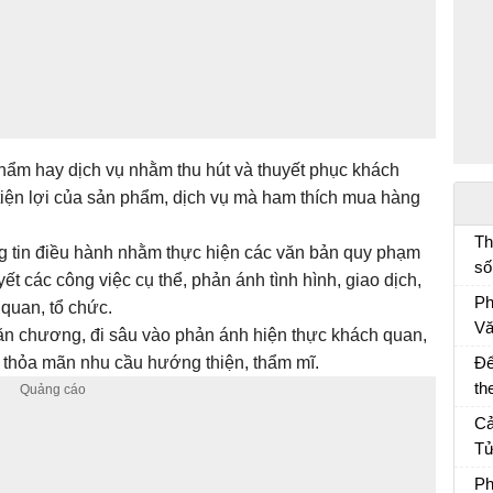
phẩm hay dịch vụ nhằm thu hút và thuyết phục khách
 tiện lợi của sản phẩm, dịch vụ mà ham thích mua hàng
Th
g tin điều hành nhằm thực hiện các văn bản quy phạm
số
ết các công việc cụ thể, phản ánh tình hình, giao dịch,
đố
Ph
 quan, tổ chức.
lí
Vă
văn chương, đi sâu vào phản ánh hiện thực khách quan,
Ph
g thỏa mãn nhu cầu hướng thiện, thẩm mĩ.
Để
th
th
Ôn
Cả
kê
Tử
Cả
Ph