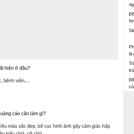
Ch
ng
Ph
Đề
ch
hì
mà
Sk
Ph
là
Ôn
Tr
ất hiện ở đâu?
tr
củ
Đề
 bệnh viện,...
củ
ch
giả
quảng cáo cần làm gì?
nhiều màu sắc đẹp, bố cục hình ảnh gây cảm giác hấp
iều kiểu chữ, cỡ chữ