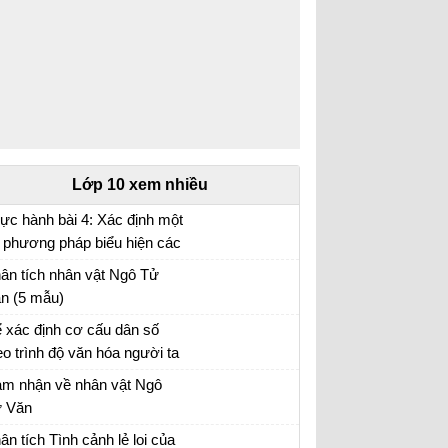
Lớp 10 xem nhiều
ực hành bài 4: Xác định một
 phương pháp biểu hiện các
i tượng địa lí trên bản đồ Địa
ân tích nhân vật Ngô Tử
 10 trang 17
n (5 mẫu)
ân tích hình tượng nhân vật Ngô Tử Văn
 xác định cơ cấu dân số
eo trình độ văn hóa người ta
ường dựa vào số liệu thống
 tập Địa 10
m nhận về nhân vật Ngô
 tỉ lệ người biết chữ
 Văn
m nhận về nhân vật Ngô Tử Văn trong bài
ân tích Tình cảnh lẻ loi của