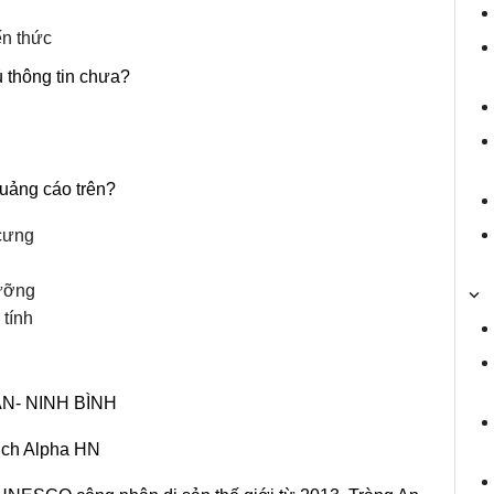
ến thức
 thông tin chưa?
uảng cáo trên?
 cưng
dưỡng
tính
N- NINH BÌNH
ịch Alpha HN