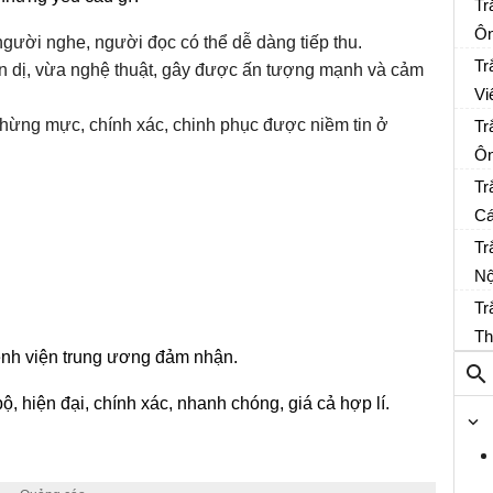
n
Tr
Ôn
 người nghe, người đọc có thể dễ dàng tiếp thu.
Tr
iản dị, vừa nghệ thuật, gây được ấn tượng mạnh và cảm
Vi
 chừng mực, chính xác, chinh phục được niềm tin ở
Tr
Ôn
Tr
Cá
Tr
Nộ
bả
Tr
Th
 bệnh viện trung ương đảm nhận.
ph
ộ, hiện đại, chính xác, nhanh chóng, giá cả hợp lí.