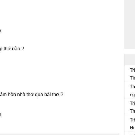
n
̣p thơ nào ?
Tr
Tì
Ng
ch
Tả
âm hồn nhà thơ qua bài thơ ?
ng
Tr
Th
t
Tr
Ho