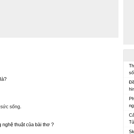
Th
số
 là?
đố
Đề
lí
hì
.
mà
Ph
ng
 sức sống.
Ph
Cả
ch
Tử
nghệ thuật của bài thơ ?
Cả
Sk