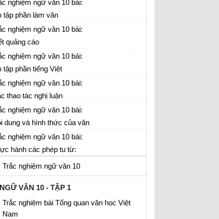
gữ
ắc nghiệm ngữ văn 10 bài:
 tập phần làm văn
ắc nghiệm ngữ văn 10 bài:
ết quảng cáo
ắc nghiệm ngữ văn 10 bài:
 tập phần tiếng Việt
ắc nghiệm ngữ văn 10 bài:
c thao tác nghị luận
ắc nghiệm ngữ văn 10 bài:
i dung và hình thức của văn
n văn học
ắc nghiệm ngữ văn 10 bài:
ực hành các phép tu từ:
ép điệp và phép đối
Trắc nghiệm ngữ văn 10
NGỮ VĂN 10 - TẬP 1
Trắc nghiệm bài Tổng quan văn học Việt
Nam