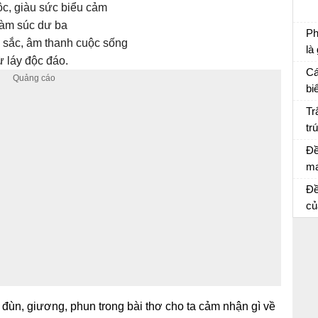
Ch
̣c, giàu sức biểu cảm
hàm súc dư ba
Ph
u sắc, âm thanh cuộc sống
là
 láy độc đáo.
Ôn
Cá
bi
Ôn
Tr
tr
củ
Đề
ma
lá
Đề
ng
củ
ch
giả
n đùn, giương, phun trong bài thơ cho ta cảm nhận gì về