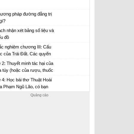
uyện chức phán sự đền Tản Viên
ương pháp đường đẳng trị
 gì?
 tập Địa 10
ch nhận xét bảng số liệu và
ểu đồ
 tập Địa 10
ắc nghiệm chương III: Cấu
úc của Trái Đất. Các quyển
a lớp vỏ địa lí
 2: Thuyết minh tác hại của
 túy (hoặc của rượu, thuốc
…) đối với đời sống con
 4: Học bài thơ Thuật Hoài
ười.
a Phạm Ngũ Lão, có bạn
o rằng: Sự hổ thẹn của tác
 là thái quá, kiêu kì...