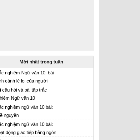
Mới nhất trong tuần
ắc nghiệm Ngữ văn 10: bài
nh cảnh lẻ loi của người
ữ văn lớp 10
inh phụ
i câu hỏi và bài tập trắc
hiệm Ngữ văn 10
ắc nghiệm ngữ văn 10 bài:
ề nguyền
ắc nghiệm ngữ văn 10 bài:
ạt động giao tiếp bằng ngôn