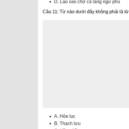
D. Lao xao chợ cá làng ngư phủ
Câu 11: Từ nào dưới đây không phải là từ
A. Hòe lục
B. Thạch lựu