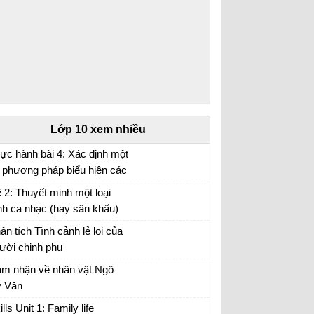
Lớp 10 xem nhiều
ực hành bài 4: Xác định một
 phương pháp biểu hiện các
i tượng địa lí trên bản đồ Địa
 2: Thuyết minh một loại
 10 trang 17
nh ca nhạc (hay sân khấu)
 anh (chị) hằng yêu thích.
ân tích Tình cảnh lẻ loi của
ười chinh phụ
ân tích đoạn trích Tình cảnh lẻ loi của người
m nhận về nhân vật Ngô
inh phụ
 Văn
m nhận về nhân vật Ngô Tử Văn trong bài
ills Unit 1: Family life