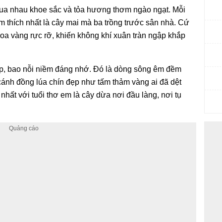
đua nhau khoe sắc và tỏa hương thơm ngào ngạt. Mỗi
m thích nhất là cây mai mà ba trồng trước sân nhà. Cứ
hoa vàng rực rỡ, khiến không khí xuân tràn ngập khắp
ẹp, bao nỗi niềm đáng nhớ. Đó là dòng sông êm đềm
 cánh đồng lúa chín đẹp như tấm thảm vàng ai đã dệt
hất với tuổi thơ em là cây dừa nơi đầu làng, nơi tụ