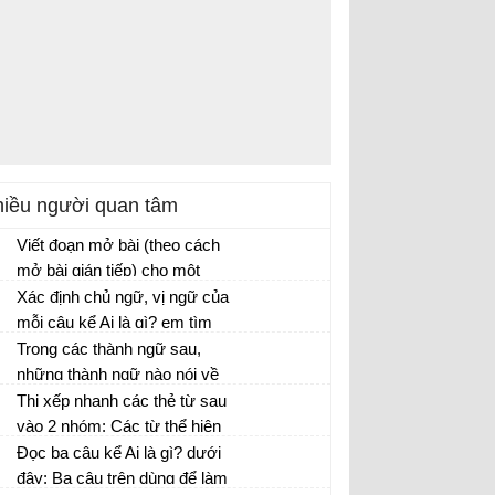
iều người quan tâm
Viết đoạn mở bài (theo cách
mở bài gián tiếp) cho một
trong ba bài văn tả cây
Xác định chủ ngữ, vị ngữ của
phượng, cây hoa mai hoặc
mỗi câu kể Ai là gì? em tìm
cây dừa, theo gợi ý sau:
được ở hoạt động 1. Ghi kết
Trong các thành ngữ sau,
quả vào bảng nhóm.
những thành ngữ nào nói về
lòng dũng cảm?
Thi xếp nhanh các thẻ từ sau
vào 2 nhóm: Các từ thể hiện
phẩm chất, vẻ đẹp của tâm
Đọc ba câu kể Ai là gì? dưới
hồn và các từ miêu tả mức độ
đây: Ba câu trên dùng để làm