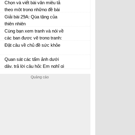
cao của cái đẹp.
gì?
Chọn và viết bài văn miêu tả
theo một trong những đề bài
dưới đây: tả cây bóng mát, tả
Giải bài 29A: Qùa tặng của
cây ăn quả, tả một cây hoa
thiên nhiên
Cùng bạn xem tranh và nói về
các bạn được vẽ trong tranh:
Đặt câu về chủ đề sức khỏe
Quan sát các tấm ảnh dưới
dây, trả lời câu hỏi: Em nghĩ gì
khi ngắm những bức ảnh
trên? Nói 3-4 câu về hình ảnh
đẹp trong một tấm ảnh ở trên
hoặc trong tranh ảnh em sưu
tầm