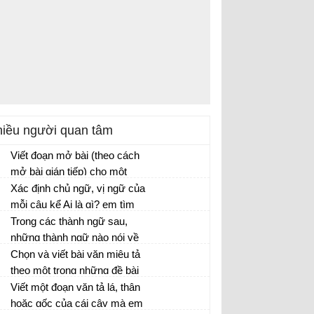
iều người quan tâm
Viết đoạn mở bài (theo cách
mở bài gián tiếp) cho một
trong ba bài văn tả cây
Xác định chủ ngữ, vị ngữ của
phượng, cây hoa mai hoặc
mỗi câu kể Ai là gì? em tìm
cây dừa, theo gợi ý sau:
được ở hoạt động 1. Ghi kết
Trong các thành ngữ sau,
quả vào bảng nhóm.
những thành ngữ nào nói về
lòng dũng cảm?
Chọn và viết bài văn miêu tả
theo một trong những đề bài
dưới đây: tả cây bóng mát, tả
Viết một đoạn văn tả lá, thân
cây ăn quả, tả một cây hoa
hoặc gốc của cái cây mà em