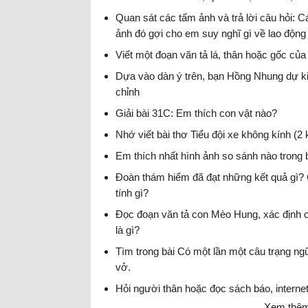
Quan sát các tấm ảnh và trả lời câu hỏi:
ảnh đó gợi cho em suy nghĩ gì về lao động
Viết một đoạn văn tả lá, thân hoặc gốc của
Dựa vào dàn ý trên, bạn Hồng Nhung dự ki
chỉnh
Tiếng Việt lớp 4
Giải bài 31C: Em thích con vật nào?
Nhớ viết bài thơ Tiểu đội xe không kính (2
Em thích nhất hình ảnh so sánh nào trong b
Đoàn thám hiểm đã đạt những kết quả gì?
tính gì?
Đọc đoạn văn tả con Mèo Hung, xác định c
là gì?
Tìm trong bài Có một lần một câu trạng ngữ
vở.
Hỏi người thân hoặc đọc sách báo, internet
Xem thêm 