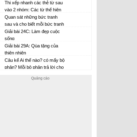
yêu thích.
Thi xếp nhanh các thẻ từ sau
vào 2 nhóm: Các từ thể hiện
phẩm chất, vẻ đẹp của tâm
Quan sát những bức tranh
hồn và các từ miêu tả mức độ
sau và cho biết mỗi bức tranh
cao của cái đẹp.
nói về điều gì?
Giải bài 24C: Làm đẹp cuộc
sống
Giải bài 29A: Qùa tặng của
thiên nhiên
Câu kể Ai thế nào? có mấy bộ
phận? Mỗi bộ phận trả lời cho
câu hỏi nào?