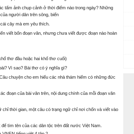
 Các tấm ảnh chụp cảnh ở thời điểm nào trong ngày? Những
 của người dân trên sông, biển
 cái cây mà em yêu thích.
ến viết bốn đoạn văn, nhưng chưa viết được đoạn nào hoàn
 khổ thơ đầu hoặc hai khổ thơ cuối)
ài? Vì sao? Bài thơ có ý nghĩa gì?
 Câu chuyện cho em hiểu các nhà thám hiểm có những đức
ác đoạn của bài văn trên, nội dung chính của mỗi đoạn văn
 chỉ thời gian, một câu có trạng ngữ chỉ nơi chốn và viết vào
 để tìm tên của các dân tộc trên đất nước Việt Nam.
VNEN tiếng việt 4 tập 2