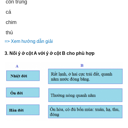
côn trùng
cá
chim
thú
=> Xem hướng dẫn giải
3. Nối ý ở cột A với ý ở cột B cho phù hợp