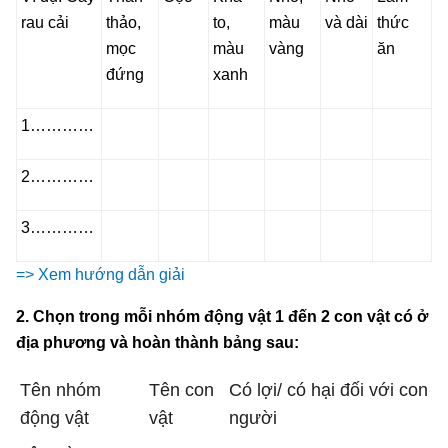
rau cải
thảo,
to,
màu
và dài
thức
mọc
màu
vàng
ăn
đứng
xanh
1…………
2…………
3…………
=> Xem hướng dẫn giải
2. Chọn trong mỗi nhóm động vật 1 đến 2 con vật có ở
địa phương và hoàn thành bảng sau:
Tên nhóm
Tên con
Có lợi/ có hại đối với con
động vật
vật
người