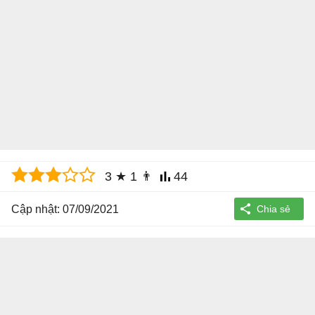
3
★
1
👨
44
Cập nhật: 07/09/2021