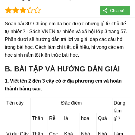
Soạn bài 30: Chúng em đã học được những gì từ chủ để
tự nhiên? - Sách VNEN tự nhiên và xã hội lớp 3 trang 57.
Phần dưới sẽ hướng dẫn trả lời và giải đáp các câu hỏi
trong bài học. Cách làm chi tiết, dễ hiểu, hi vọng các em
học sinh nắm tốt kiến thức bài học.
B. BÀI TẬP VÀ HƯỚNG DẪN GIẢI
1. Viết tên 2 đến 3 cây có ở địa phương em và hoàn
thành bảng sau:
Tên cây
Đặc điểm
Dùng
làm
Thân
Rễ
lá
hoa
Quả
gì?
Ví dụ: Cây
Thân
Cọc
Khá
Nhỏ,
Nhỏ
Làm