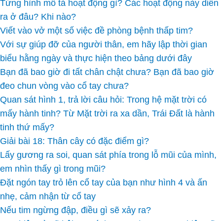
Từng hình mô tả hoạt động gì? Các hoạt động này diễn
ra ở đâu? Khi nào?
Viết vào vở một số việc đề phòng bệnh thấp tim?
Với sự giúp đỡ của người thân, em hãy lập thời gian
biểu hằng ngày và thực hiện theo bảng dưới đây
Bạn đã bao giờ đi tất chân chật chưa? Bạn đã bao giờ
đeo chun vòng vào cổ tay chưa?
Quan sát hình 1, trả lời câu hỏi: Trong hệ mặt trời có
mấy hành tinh? Từ Mặt trời ra xa dần, Trái Đất là hành
tinh thứ mấy?
Giải bài 18: Thân cây có đặc điểm gì?
Lấy gương ra soi, quan sát phía trong lỗ mũi của mình,
em nhìn thấy gì trong mũi?
Đặt ngón tay trỏ lên cổ tay của bạn như hình 4 và ấn
nhẹ, cảm nhận từ cổ tay
Nếu tim ngừng đập, điều gì sẽ xảy ra?