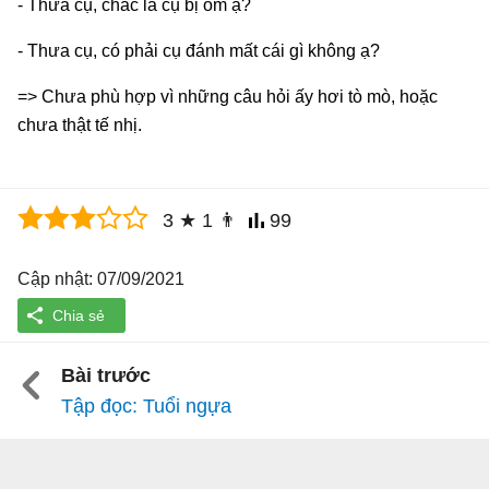
- Thưa cụ, chắc là cụ bị ốm ạ?
- Thưa cụ, có phải cụ đánh mất cái gì không ạ?
=> Chưa phù hợp vì những câu hỏi ấy hơi tò mò, hoặc
chưa thật tế nhị.
3
★
1
👨
99
Cập nhật: 07/09/2021
Bài trước
Tập đọc: Tuổi ngựa