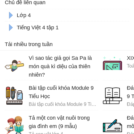
Chủ đề liên quan
Lớp 4
Tiếng Việt 4 tập 1
Tải nhiều trong tuần
Vì sao tác giả gọi Sa Pa là
XI
món quà kì diệu của thiên
Toá
nhiên?
Ôn tập tiếng Việt lớp 4
Bài tập cuối khóa Module 9
Đá
Tiểu Học
9 
Bài tập cuối khóa Module 9 Tiểu Học đầy đủ
Tả một con vật nuôi trong
Đá
gia đình em (9 mẫu)
mô