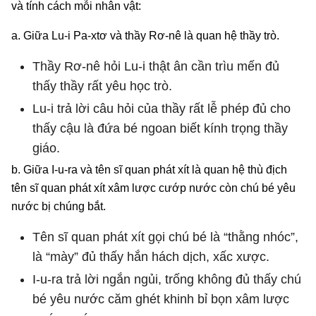
và tính cách mỗi nhân vật:
a. Giữa Lu-i Pa-xtơ và thầy Rơ-nê là quan hệ thầy trò.
Thầy Rơ-nê hỏi Lu-i thật ân cần trìu mến đủ
thấy thầy rất yêu học trò.
Lu-i trả lời câu hỏi của thầy rất lễ phép đủ cho
thấy cậu là đứa bé ngoan biết kính trọng thầy
giáo.
b. Giữa I-u-ra và tên sĩ quan phát xít là quan hệ thù địch
tên sĩ quan phát xít xâm lược cướp nước còn chú bé yêu
nước bị chúng bắt.
Tên sĩ quan phát xít gọi chú bé là “thằng nhóc”,
là “mày” đủ thấy hắn hách dịch, xấc xược.
I-u-ra trả lời ngắn ngủi, trống không đủ thấy chú
bé yêu nước căm ghét khinh bỉ bọn xâm lược