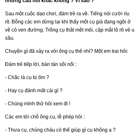
những câu hỏi khác không ? Vì sao ?
Sau một cuộc dạo chơi, đám trẻ ra về. Tiếng nói cười ríu
rít. Bỗng các em dừng lại khi thấy một cụ già đang ngồi ở
vệ cỏ ven đường. Trông cụ thật mệt mỏi, cặp mắt lộ rõ vẻ u
sầu.
Chuyện gì đã xảy ra với ông cụ thế nhỉ? Một em trai hỏi:
Đám trẻ tiếp lời, bàn tán sôi nổi :
- Chắc là cụ bị ốm ?
- Hay cụ đánh mất cái gì ?
- Chúng mình thử hỏi xem đi !
Các em tới chỗ ông cụ, lễ phép hỏi :
- Thưa cụ, chúng cháu có thể giúp gì cụ không ạ ?