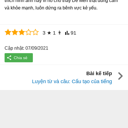
thích hình ảnh này vì nó cho thấy Dế Mèn thật dũng cảm
và khỏe mạnh, luôn dứng ra bênh vực kẻ yếu.
3
★
1
👨
91
Cập nhật: 07/09/2021
Bài kế tiếp
Luyện từ và câu: Cấu tạo của tiếng