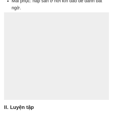
Mai phục: nấp sẵn ở nơi kín đáo để đánh bất
ngờ.
II. Luyện tập