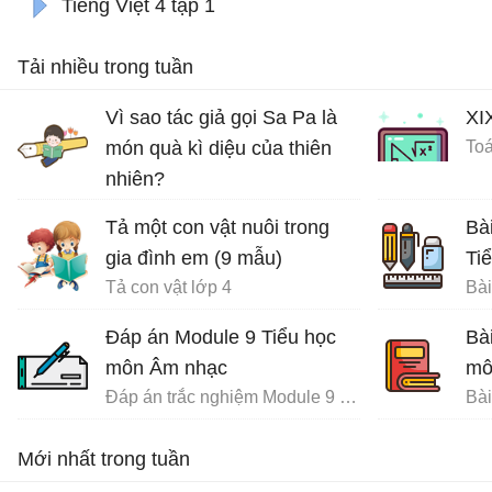
Tiếng Việt 4 tập 1
Tải nhiều trong tuần
Vì sao tác giả gọi Sa Pa là
XI
món quà kì diệu của thiên
Toá
nhiên?
Ôn tập tiếng Việt lớp 4
Tả một con vật nuôi trong
Bà
gia đình em (9 mẫu)
Ti
Tả con vật lớp 4
Đáp án Module 9 Tiểu học
Bà
môn Âm nhạc
mô
Đáp án trắc nghiệm Module 9 Tiểu học
Mới nhất trong tuần