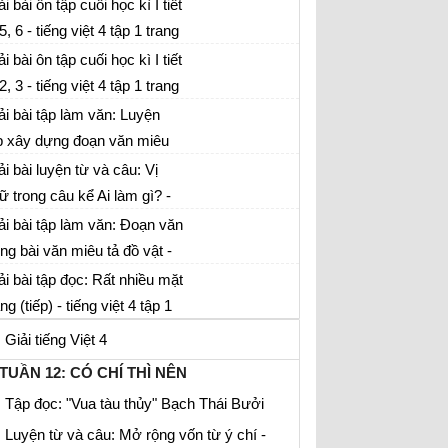
ải bài ôn tập cuối học kì I tiết
Kể chuyện được chứng kiến hoặc tham gia
 5, 6 - tiếng việt 4 tập 1 trang
Tập làm văn: Luyện tập phát triển câu
5
ải bài ôn tập cuối học kì I tiết
chuyện
 2, 3 - tiếng việt 4 tập 1 trang
Tập làm văn: Luyện tập trao đổi ý kiến với
4
ải bài tập làm văn: Luyện
người thân
p xây dựng đoạn văn miêu
TUẦN 10: ÔN TẬP GIỮA HỌC KÌ I
 đồ vật - tiếng việt 4 tập 1
ải bài luyện từ và câu: Vị
Ôn tập giữa học kì I tiết 4, 5, 6
ang 172
ữ trong câu kể Ai làm gì? -
TUẦN 11: CÓ CHÍ THÌ NÊN
ếng việt 4 tập 1 trang 171
ải bài tập làm văn: Đoạn văn
Tập đọc: Ông trạng thả diều
ong bài văn miêu tả đồ vật -
ếng việt 4 tập 1 trang 169
ải bài tập đọc: Rất nhiều mặt
Luyện tập về động từ
ăng (tiếp) - tiếng việt 4 tập 1
Tập đọc: Có chí thì nên
ang 168
Giải tiếng Việt 4
Luyện từ và câu: Tính từ
TUẦN 12: CÓ CHÍ THÌ NÊN
Tập đọc: "Vua tàu thủy" Bạch Thái Bưởi
Luyện từ và câu: Mở rộng vốn từ ý chí -