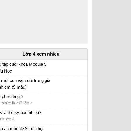
Luyện từ và câu: Mở rộng vốn từ: Nhân
hậu - Đoàn kết
Tập đọc: Truyện cổ nước mình
Luyện từ và câu: Dấu hai chấm
TUẦN 3: THƯƠNG NGƯỜI NHƯ THỂ
THƯƠNG THÂN
Lớp 4 xem nhiều
Tập đọc: Thư thăm bạn
i tập cuối khóa Module 9
Luyện từ và câu: Từ đơn và từ phức
ểu Học
Tập đọc: Người ăn xin
i tập cuối khóa Module 9 Tiểu Học đầy đủ
 một con vật nuôi trong gia
Luyện từ và câu: Mở rộng vốn từ nhân hậu,
nh em (9 mẫu)
đoàn kết
 con vật lớp 4
 phức là gì?
TUẦN 4: MĂNG MỌC THẲNG
 phức là gì? lớp 4
Tập đọc: Một người chính trực
X là thế kỷ bao nhiêu?
Luyện từ và câu: Từ ghép và từ láy
án lớp 4
Tập đọc: Tre Việt Nam
p án module 9 Tiểu học