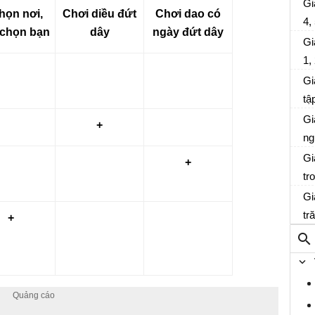
Gi
họn nơi,
Chơi diều đứt
Chơi dao có
4,
 chọn bạn
dây
ngày đứt dây
17
Gi
1,
17
Gi
tậ
tả
Gi
+
tr
ng
ti
Gi
+
tr
ti
Gi
tr
+
tr