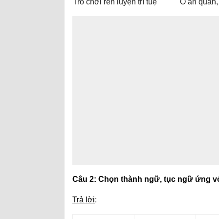
Trò chơi rèn luyện trí tuệ
Ô ăn quan,
Câu 2: Chọn thành ngữ, tục ngữ ứng vớ
Trả lời
: