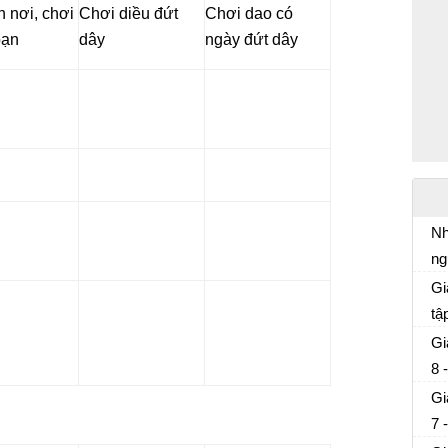
 nơi, chơi
Chơi diều đứt
Chơi dao có
bạn
dây
ngày đứt dây
Nh
ng
Vi
th
Gi
ở 
mừ
tậ
Gi
tra
Gi
8 
Gi
7 