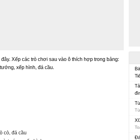
đây. Xếp các trò chơi sau vào ô thích hợp trong bảng:
 tướng, xếp hình, đá cầu.
Bà
Ti
Bà
Tả
đì
Tả
Từ
Từ
XI
To
ò cò, đá cầu
Đá