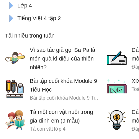
Lớp 4
Tiếng Việt 4 tập 2
Tải nhiều trong tuần
Vì sao tác giả gọi Sa Pa là
Đá
món quà kì diệu của thiên
mô
nhiên?
Ôn tập tiếng Việt lớp 4
Bài tập cuối khóa Module 9
XI
Tiểu Học
Toá
Bài tập cuối khóa Module 9 Tiểu Học đầy đủ
Tả một con vật nuôi trong
Đá
gia đình em (9 mẫu)
mô
Tả con vật lớp 4