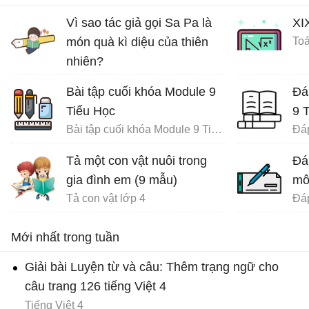
Vì sao tác giả gọi Sa Pa là
XI
món quà kì diệu của thiên
Toá
nhiên?
Ôn tập tiếng Việt lớp 4
Bài tập cuối khóa Module 9
Đá
Tiểu Học
9 
Bài tập cuối khóa Module 9 Tiểu Học đầy đủ
Tả một con vật nuôi trong
Đá
gia đình em (9 mẫu)
mô
Tả con vật lớp 4
Mới nhất trong tuần
Giải bài Luyện từ và câu: Thêm trạng ngữ cho
câu trang 126 tiếng Việt 4
Tiếng Việt 4