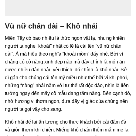
Vũ nữ chân dài – Khô nhái
Miền Tây có bao nhiêu là thức ngon vật lạ, nhưng khiến
người ta nghe “khoái” nhất có lẽ là cái tên “vũ nữ chân
dài”. À mà hiểu theo nghĩa “khoái mồm” đấy nhé. Bởi vì
chẳng có cô nàng xinh đẹp nào mà đây chính là món ăn
được nhiều dân nhậu yêu thích, đó chính là khô nhái. Sở
dĩ gán cho chúng cái tên mỹ miều như thế bởi vì khi phơi,
những “nàng” nhái nằm với tư thế rất độc đáo, nhìn là liên
tưởng ngay đến mấy cô mẫu đang tắm nắng. Bên cạnh đó,
nhờ hương vị thơm ngon, đưa đẩy vị giác của chúng nên
người ta gọi vậy cho sang.
Khô nhái để lại ấn tượng cho thực khách bởi cái đậm đà
và giòn thơm khi chiên. Miếng khô chấm thêm mắm me lại