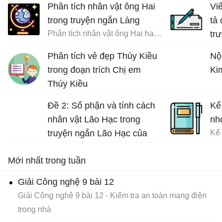
Phân tích nhân vật ông Hai
Vi
trong truyện ngắn Làng
tả
Phân tích nhân vật ông Hai hay nhất
tr
đất
Phân tích vẻ đẹp Thúy Kiều
Nộ
trong đoạn trích Chị em
Ki
Thúy Kiều
Phân tích vẻ đẹp và tài hoa của Thúy Kiều
Đề 2: Số phận và tính cách
Kể
nhân vật Lão Hạc trong
nh
truyện ngắn Lão Hạc của
Nam Cao.
Mới nhất trong tuần
Giải Công nghệ 9 bài 12
Giải Công nghệ 9 bài 12 - Kiểm tra an toàn mạng điện
trong nhà