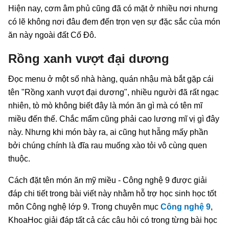
Hiện nay, cơm âm phủ cũng đã có mặt ở nhiều nơi nhưng
có lẽ không nơi đâu đem đến trọn vẹn sự đặc sắc của món
ăn này ngoài đất Cố Đô.
Rồng xanh vượt đại dương
Đọc menu ở một số nhà hàng, quán nhậu mà bắt gặp cái
tên "Rồng xanh vượt đại dương", nhiều người đã rất ngạc
nhiên, tò mò không biết đây là món ăn gì mà có tên mĩ
miều đến thế. Chắc mẩm cũng phải cao lương mĩ vị gì đây
này. Nhưng khi món bày ra, ai cũng hụt hẫng mấy phần
bởi chúng chính là đĩa rau muống xào tỏi vô cùng quen
thuộc.
Cách đặt tên món ăn mỹ miều - Công nghệ 9 được giải
đáp chi tiết trong bài viết này nhằm hỗ trợ học sinh học tốt
môn Công nghệ lớp 9. Trong chuyên mục
Công nghệ 9
,
KhoaHoc giải đáp tất cả các câu hỏi có trong từng bài học