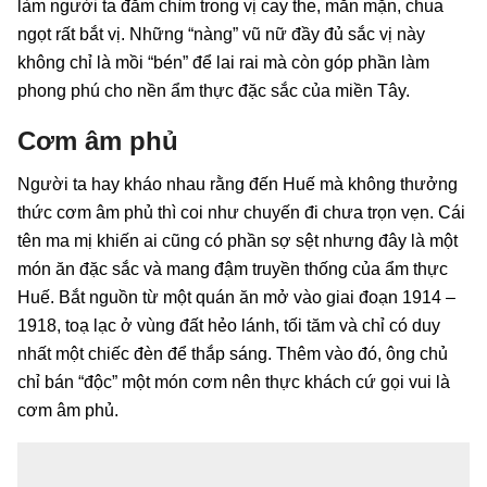
làm người ta đắm chìm trong vị cay the, mằn mặn, chua
ngọt rất bắt vị. Những “nàng” vũ nữ đầy đủ sắc vị này
không chỉ là mồi “bén” để lai rai mà còn góp phần làm
phong phú cho nền ẩm thực đặc sắc của miền Tây.
Cơm âm phủ
Người ta hay kháo nhau rằng đến Huế mà không thưởng
thức cơm âm phủ thì coi như chuyến đi chưa trọn vẹn. Cái
tên ma mị khiến ai cũng có phần sợ sệt nhưng đây là một
món ăn đặc sắc và mang đậm truyền thống của ẩm thực
Huế. Bắt nguồn từ một quán ăn mở vào giai đoạn 1914 –
1918, toạ lạc ở vùng đất hẻo lánh, tối tăm và chỉ có duy
nhất một chiếc đèn để thắp sáng. Thêm vào đó, ông chủ
chỉ bán “độc” một món cơm nên thực khách cứ gọi vui là
cơm âm phủ.