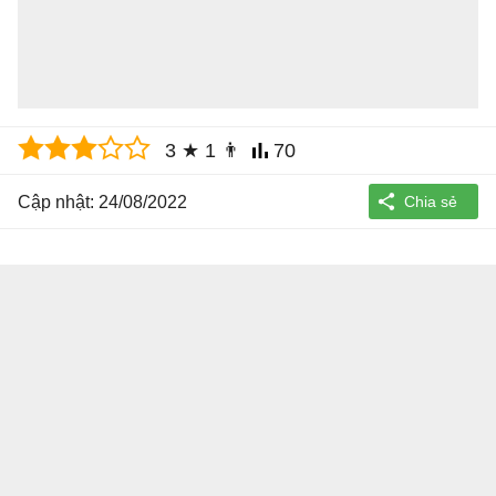
3
★
1
👨
70
Cập nhật: 24/08/2022