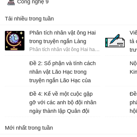
Công nghệ 9
Tải nhiều trong tuần
Phân tích nhân vật ông Hai
Vi
trong truyện ngắn Làng
tả
Phân tích nhân vật ông Hai hay nhất
tr
đất
Đề 2: Số phận và tính cách
Nộ
nhân vật Lão Hạc trong
Ki
truyện ngắn Lão Hạc của
Nam Cao.
Đề 4: Kể về một cuộc gặp
Đề
gỡ với các anh bộ đội nhân
ph
ngày thành lập Quân đội
hộ
nhân dân Việt Nam (22-12)...
Nư
Mới nhất trong tuần
gá
Dữ