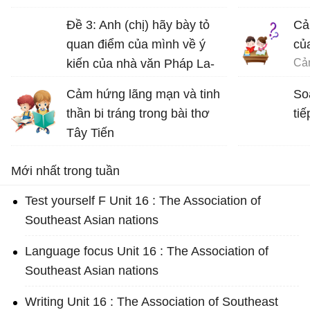
Đề 3: Anh (chị) hãy bày tỏ
Cả
quan điểm của mình về ý
củ
kiến của nhà văn Pháp La-
bơ-ruy-e: “Khi một tác phẩm
Cảm hứng lãng mạn và tinh
So
nâng cao tinh thần ta lên và
thần bi tráng trong bài thơ
tiế
gợi cho ta những tình cảm
Tây Tiến
cao quý và can đảm,...
Bài thơ Tây Tiến - Văn 12
Mới nhất trong tuần
Test yourself F Unit 16 : The Association of
Southeast Asian nations
Language focus Unit 16 : The Association of
Southeast Asian nations
Writing Unit 16 : The Association of Southeast