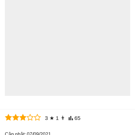
3
★
1
👨
65
Cập nhật: 07/09/2021