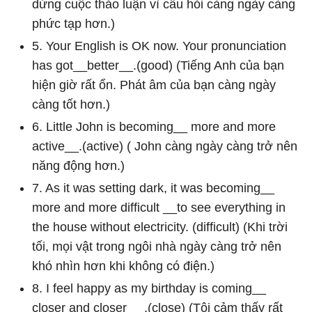
dừng cuộc thảo luận vì câu hỏi càng ngày càng
phức tạp hơn.)
5. Your English is OK now. Your pronunciation
has got__better__.(good) (Tiếng Anh của bạn
hiện giờ rất ổn. Phát âm của bạn càng ngày
càng tốt hơn.)
6. Little John is becoming__ more and more
active__.(active) ( John càng ngày càng trở nên
năng động hơn.)
7. As it was setting dark, it was becoming__
more and more difficult __to see everything in
the house without electricity. (difficult) (Khi trời
tối, mọi vật trong ngôi nhà ngày càng trở nên
khó nhìn hơn khi không có điện.)
8. I feel happy as my birthday is coming__
closer and closer __.(close) (Tôi cảm thấy rất