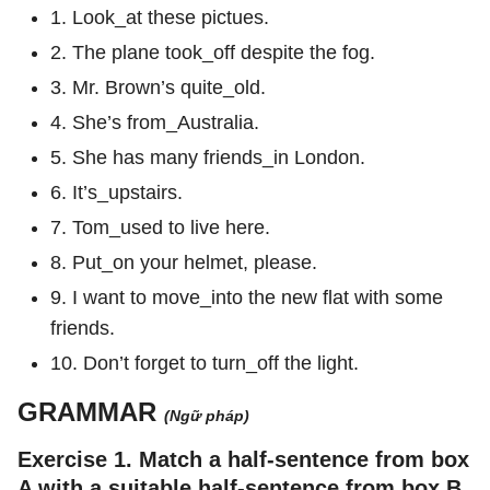
1. Look_at these pictues.
2. The plane took_off despite the fog.
3. Mr. Brown’s quite_old.
4. She’s from_Australia.
5. She has many friends_in London.
6. It’s_upstairs.
7. Tom_used to live here.
8. Put_on your helmet, please.
9. I want to move_into the new flat with some
friends.
10. Don’t forget to turn_off the light.
GRAMMAR
(Ngữ pháp)
Exercise 1. Match a half-sentence from box
A with a suitable half-sentence from box B.