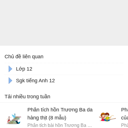
Chủ đề liên quan
Lớp 12
Sgk tiếng Anh 12
Tải nhiều trong tuần
Phân tích hồn Trương Ba da
Ph
hàng thịt (8 mẫu)
củ
Phân tích bài hồn Trương Ba da hàng thịt - Văn mẫu 12
Phâ