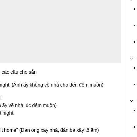
i các câu cho sẵn
t night. (Anh ấy không về nhà cho đến đêm muộn)
t.
h ấy về nhà lúc đêm muộn)
 night.
it home" (Đàn ông xây nhà, đàn bà xây tổ ấm)