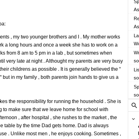
As
Sp
As
As
Re
oa:
As
As
La
arents , my two younger brothers and I . My mother works
Wo
work a long hours and once a week she has to work on a
Wr
works from 8 am to 5 pm in a lab , but sometimes when
so
il very late at night . Althought my parents are very busy
heir childrens as possible . It is generally believed the “
Li
 in my family , both parents join hands to give us a
so
Sp
so
es the responsibility for running the household . She is
ing to make sure that we leave home for school with
fternoon , after hospital , she rushes to the market , the
he table by the time Dad gets home. Dad is always
ouse . Unlike most men , he enjoys cooking. Sometimes ,