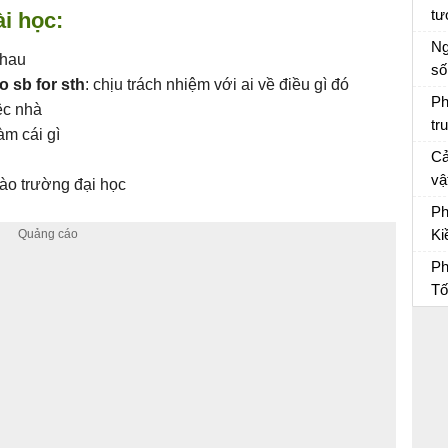
tư
ài học:
Tâ
Ng
nhau
số
o sb for sth
: chịu trách nhiệm với ai về điều gì đó
Vă
Ph
ệc nhà
tr
àm cái gì
Vợ
Cả
vậ
 vào trường đại học
“L
Vă
Ph
sẽ
Ki
kh
du
Ph
Ph
Tố
Ph