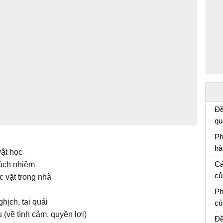
Đề
qu
củ
Ph
e:
hà
vật học
ti
Ph
Cả
trách nhiệm
nh
mẫ
củ
ệc vặt trong nhà
ca
Cả
Ph
nghịch, tai quái
củ
(về tình cảm, quyền lợi)
Vă
Đề