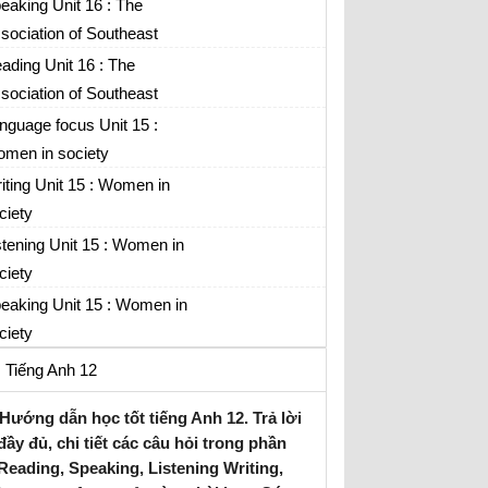
ian nations
eaking Unit 16 : The
sociation of Southeast
ian nations
ading Unit 16 : The
sociation of Southeast
ian nations
nguage focus Unit 15 :
men in society
iting Unit 15 : Women in
ciety
stening Unit 15 : Women in
ciety
eaking Unit 15 : Women in
ciety
Tiếng Anh 12
Hướng dẫn học tốt tiếng Anh 12. Trả lời
đầy đủ, chi tiết các câu hỏi trong phần
Reading, Speaking, Listening Writing,