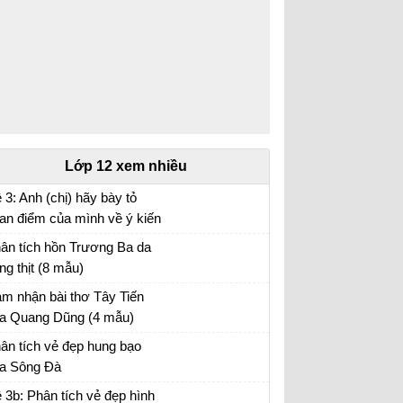
Lớp 12 xem nhiều
 3: Anh (chị) hãy bày tỏ
an điểm của mình về ý kiến
a nhà văn Pháp La-bơ-ruy-
ân tích hồn Trương Ba da
 “Khi một tác phẩm nâng cao
ng thịt (8 mẫu)
nh thần ta lên và gợi cho ta
ân tích bài hồn Trương Ba da hàng thịt - Văn
m nhận bài thơ Tây Tiến
ững tình cảm cao quý và
u 12
a Quang Dũng (4 mẫu)
n đảm,...
m nhận Tây Tiến - Văn mẫu 12
ân tích vẻ đẹp hung bạo
a Sông Đà
n mẫu 12
 3b: Phân tích vẻ đẹp hình