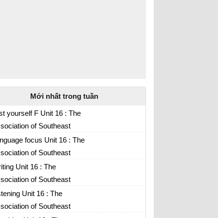
Mới nhất trong tuần
st yourself F Unit 16 : The
sociation of Southeast
ian nations
nguage focus Unit 16 : The
sociation of Southeast
ian nations
iting Unit 16 : The
sociation of Southeast
ian nations
stening Unit 16 : The
sociation of Southeast