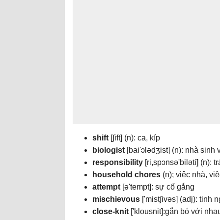
shift
[∫ift] (n): ca, kíp
biologist
[bai'ɔlədʒist] (n): nhà sinh 
responsibility
[ri,spɔnsə'biləti] (n): 
household chores
(n); việc nhà, vi
attempt
[ə'tempt]: sự cố gắng
mischievous
['mist∫ivəs] (adj): tinh 
close-knit
['klousnit]:gắn bó với nhau 