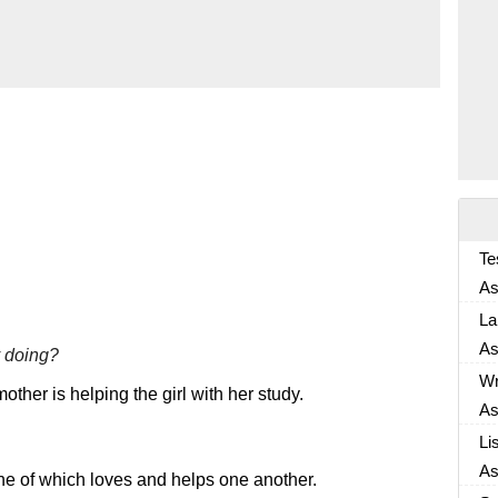
Te
As
As
La
As
y doing?
As
Wr
other is helping the girl with her study.
As
As
Li
As
one of which loves and helps one another.