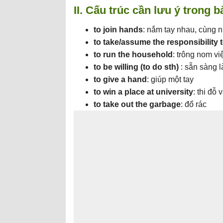
II. Cấu trúc cần lưu ý trong b
to join hands
: nắm tay nhau, cùng 
to take/assume the responsibility t
to run the household
: trông nom vi
to be willing (to do sth)
: sẵn sàng l
to give a hand
: giúp một tay
to win a place at university
: thi đỗ
to take out the garbage
: đổ rác