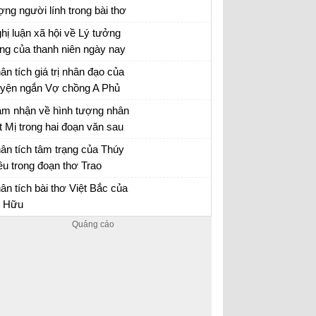
ợng người lính trong bài thơ
y Tiến của Quang Dũng.
hị luận xã hội về Lý tưởng
ng của thanh niên ngày nay
n mẫu 12
ân tích giá trị nhân đạo của
uyện ngắn Vợ chồng A Phủ
 chồng A Phủ - Văn mẫu 12
m nhận về hình tượng nhân
t Mị trong hai đoạn văn sau
ần lần, mấy năm qua…. Mị
n mẫu 12
ân tích tâm trạng của Thúy
 ăn cho chết ngay, chứ
ều trong đoạn thơ Trao
ông buồn nhớ lại nữa”
yên
ân tích bài Trao duyên
ân tích bài thơ Việt Bắc của
 Hữu
ân tích Việt Bắc