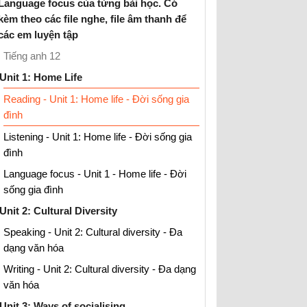
Language focus của từng bài học. Có
kèm theo các file nghe, file âm thanh để
các em luyện tập
Tiếng anh 12
Unit 1: Home Life
Reading - Unit 1: Home life - Đời sống gia
đình
Listening - Unit 1: Home life - Đời sống gia
đình
Language focus - Unit 1 - Home life - Đời
sống gia đình
Unit 2: Cultural Diversity
Speaking - Unit 2: Cultural diversity - Đa
dạng văn hóa
Writing - Unit 2: Cultural diversity - Đa dạng
văn hóa
Unit 3: Ways of socialising