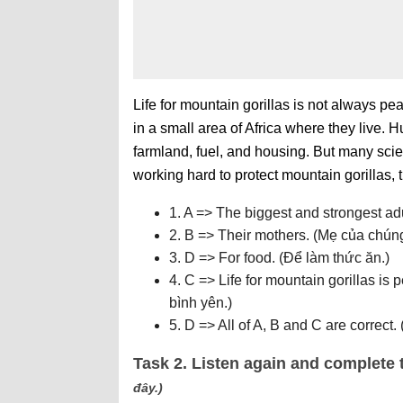
Life for mountain gorillas is not always p
in a small area of Africa where they live. Hu
farmland, fuel, and housing. But many scie
working hard to protect mountain gorillas, t
1. A => The biggest and strongest adu
2. B => Their mothers. (Mẹ của chúng
3. D => For food. (Để làm thức ăn.)
4. C => Life for mountain gorillas is
bình yên.)
5. D => All of A, B and C are correct.
Task 2. Listen again and complete 
đây.)