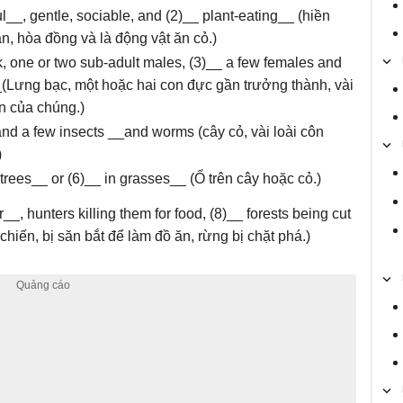
l__, gentle, sociable, and (2)__ plant-eating__ (hiền
n, hòa đồng và là động vật ăn cỏ.)
k, one or two sub-adult males, (3)__ a few females and
_(Lưng bạc, một hoặc hai con đực gần trưởng thành, vài
n của chúng.)
and a few insects __and worms (cây cỏ, vài loài côn
)
 trees__ or (6)__ in grasses__ (Ổ trên cây hoặc cỏ.)
r__, hunters killing them for food, (8)__ forests being cut
hiến, bị săn bắt để làm đồ ăn, rừng bị chặt phá.)