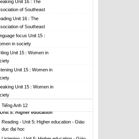
ian nations
eaking Unit 16 : The
Unit 3: Ways of socialising
sociation of Southeast
ian nations
ading Unit 16 : The
Reading - Unit 3: Ways of socialising - Cách
thức giao tiếp xã hội
sociation of Southeast
ian nations
nguage focus Unit 15 :
Listening - Unit 3: Ways of socialising -
Cách thức giao tiếp xã hội
men in society
Language focus - Unit 3: Ways of
iting Unit 15 : Women in
socialising - Cách thức giao tiếp xã hội
ciety
Unit 4: School education system
stening Unit 15 : Women in
ciety
Speaking - Unit 4: School education system
- Hệ thống giáo dục nhà trường
eaking Unit 15 : Women in
ciety
Writing - Unit 4: School education system -
Hệ thống giáo dục nhà trường
Tiếng Anh 12
Unit 5: Higher education
Reading - Unit 5: Higher education - Giáo
dục đại học
Listening - Unit 5: Higher education - Giáo