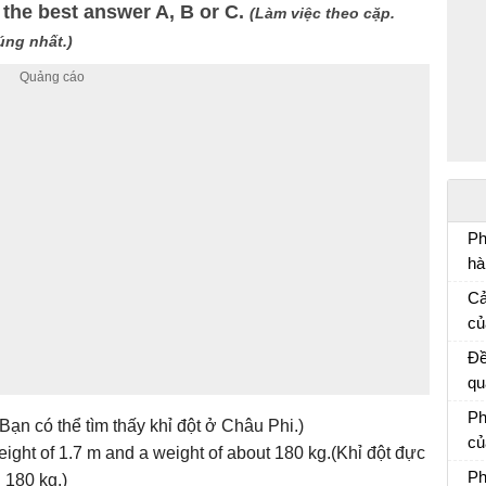
 the best answer A, B or C.
(Làm việc theo cặp.
úng nhất.)
Ph
hà
Ph
Cả
mẫ
củ
Cả
Đề
qu
củ
Ph
 (Bạn có thể tìm thấy khỉ đột ở Châu Phi.)
e:
củ
height of 1.7 m and a weight of about 180 kg.(Khỉ đột đực
ti
Vă
Ph
 180 kg.)
nh