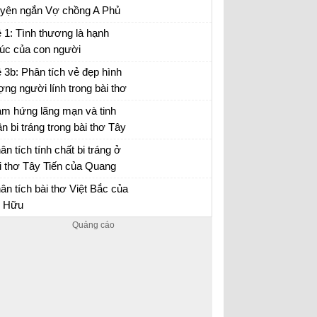
uyện ngắn Vợ chồng A Phủ
n đảm,...
 chồng A Phủ - Văn mẫu 12
 1: Tình thương là hạnh
úc của con người
 3b: Phân tích vẻ đẹp hình
ợng người lính trong bài thơ
y Tiến của Quang Dũng.
m hứng lãng mạn và tinh
ần bi tráng trong bài thơ Tây
ến
i thơ Tây Tiến - Văn 12
ân tích tính chất bi tráng ở
i thơ Tây Tiến của Quang
ũng
ân tích bài thơ Tây Tiến - Văn 12
ân tích bài thơ Việt Bắc của
 Hữu
ân tích Việt Bắc
Hướng dẫn học tốt tiếng Anh 12. Trả lời
đầy đủ, chi tiết các câu hỏi trong phần