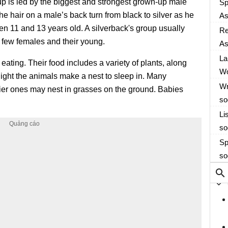
As
roup is led by the biggest and strongest grown-up male
Sp
he hair on a male’s back turn from black to silver as he
As
 11 and 13 years old. A silverback's group usually
As
Re
 few females and their young.
As
As
La
eating. Their food includes a variety of plants, along
Wo
night the animals make a nest to sleep in. Many
Wr
avier ones may nest in grasses on the ground. Babies
so
Li
so
Sp
so