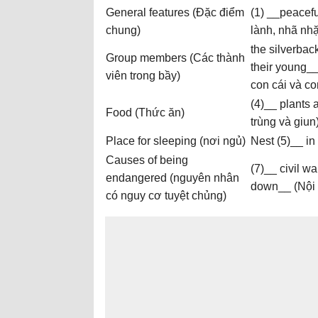
General features (Đặc điểm
(1) __peacefu
chung)
lành, nhã nhặ
the silverbac
Group members (Các thành
their young_
viên trong bầy)
con cái và co
(4)__ plants 
Food (Thức ăn)
trùng và giun
Place for sleeping (nơi ngủ)
Nest (5)__ in
Causes of being
(7)__ civil wa
endangered (nguyên nhân
down__ (Nội c
có nguy cơ tuyệt chủng)