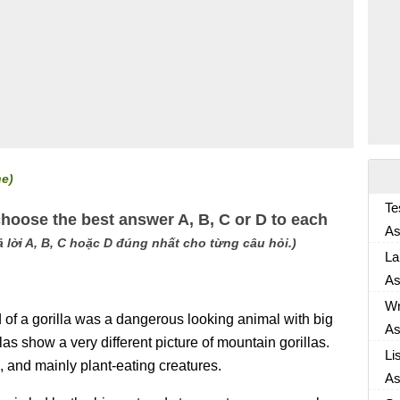
he)
Te
choose the best answer A, B, C or D to each
As
 lời A, B, C hoặc D đúng nhất cho từng câu hỏi.)
As
La
As
As
Wr
 of a gorilla was a dangerous looking animal with big
As
las show a very different picture of mountain gorillas.
As
Li
, and mainly plant-eating creatures.
As