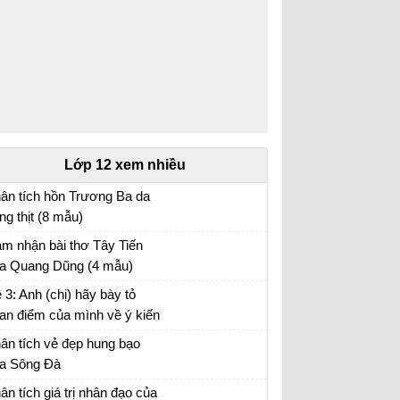
Lớp 12 xem nhiều
ân tích hồn Trương Ba da
ng thịt (8 mẫu)
ân tích bài hồn Trương Ba da hàng thịt - Văn
m nhận bài thơ Tây Tiến
u 12
a Quang Dũng (4 mẫu)
m nhận Tây Tiến - Văn mẫu 12
 3: Anh (chị) hãy bày tỏ
an điểm của mình về ý kiến
a nhà văn Pháp La-bơ-ruy-
ân tích vẻ đẹp hung bạo
 “Khi một tác phẩm nâng cao
a Sông Đà
nh thần ta lên và gợi cho ta
n mẫu 12
ân tích giá trị nhân đạo của
ững tình cảm cao quý và