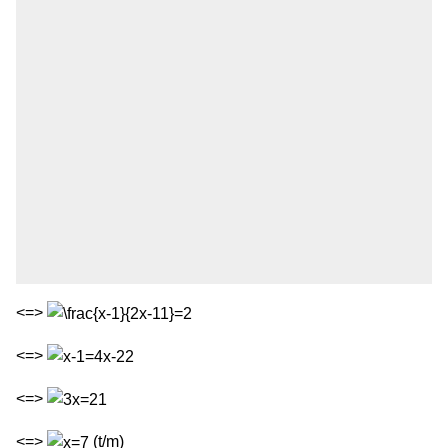
<=>
<=>
<=>
<=>
(t/m)