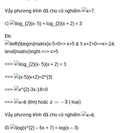
Vậy phương trình đã cho có nghiệm
.
c)
Đk:
<=>
<=>
<=>
x
=
−
3
<=>
(t/m) hoặc
( loại)
Vậy phương trình đã cho có nghiệm
.
d)