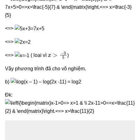
<=>
<=>
x
>
−
3
5
<=>
( loại vì
)
Vậy phương trình đã cho vô nghiệm.
b)
Đk: