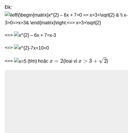
Đk:
<=>
<=>
x
=
2
x
>
3
+
2
<=>
(t/m) hoặc
(loại vì
)