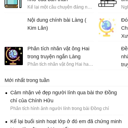
Kể lại một câu chuyện đáng nhớ của bản thân trong đó có sử dụng các yếu tố nghị luận và miêu tả nội tâm
Ngh
Nội dung chính bài Làng (
Đó
Kim Lân)
Ch
Xư
Phân tích nhân vật ông Hai
Đề
trong truyện ngắn Làng
nh
Phân tích nhân vật ông Hai hay nhất
tr
Na
Mới nhất trong tuần
Cảm nhận vẻ đẹp người lính qua bài thơ Đồng
chí của Chính Hữu
Phân tích hình ảnh người lính trong bài Đồng chí
Kể lại buổi sinh hoạt lớp ở đó em đã chứng minh