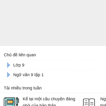
Chủ đề liên quan
Lớp 9
Ngữ văn 9 tập 1
Tải nhiều trong tuần
Kể lại một câu chuyện đáng
Ng
nhớ của bản thân
tin