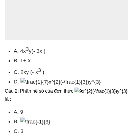
3
A. 4x
y(- 3x )
B. 1+ x
3
C. 2xy (- x
)
D.
Câu 2: Phần hệ số của đơn thức
là :
A. 9
B.
C. 3