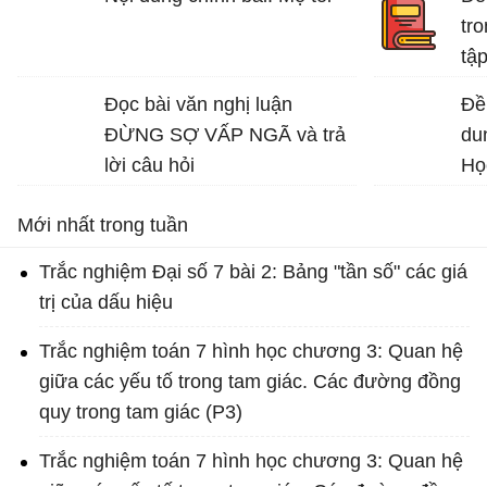
vệ môi trường sống.
tro
Bài văn mẫu lớp 7 số 5 đề 4
tập
Bài
Đọc bài văn nghị luận
Đề 
ĐỪNG SỢ VẤP NGÃ và trả
du
lời câu hỏi
Họ
Mới nhất trong tuần
Trắc nghiệm Đại số 7 bài 2: Bảng "tần số" các giá
trị của dấu hiệu
Trắc nghiệm toán 7 hình học chương 3: Quan hệ
giữa các yếu tố trong tam giác. Các đường đồng
quy trong tam giác (P3)
Trắc nghiệm toán 7 hình học chương 3: Quan hệ