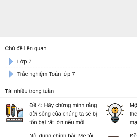
Chủ đề liên quan
Lớp 7
Trắc nghiệm Toán lớp 7
Tải nhiều trong tuần
Đề 4: Hãy chứng minh rằng
Mộ
đời sống của chúng ta sẽ bị
th
tổn bại rất lớn nếu mỗi
mạ
người không có ý thức bảo
tuổ
Nội dung chính bài: Mẹ tôi
Đề 