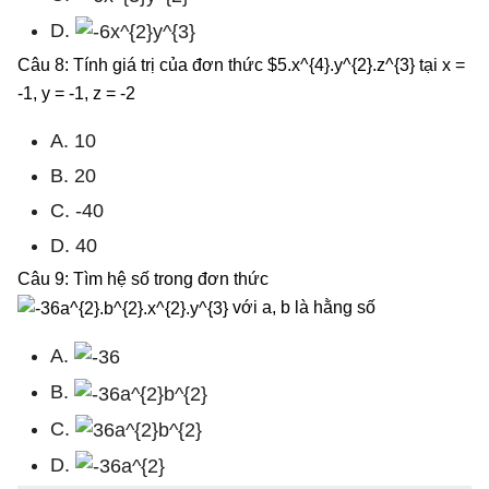
D.
Câu 8: Tính giá trị của đơn thức $5.x^{4}.y^{2}.z^{3} tại x =
-1, y = -1, z = -2
A. 10
B. 20
C. -40
D. 40
Câu 9: Tìm hệ số trong đơn thức
với a, b là hằng số
A.
B.
C.
D.