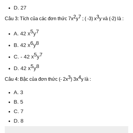
D. 27
2
7
3
Câu 3: Tích của các đơn thức 7x
y
; ( -3) x
y và (-2) là :
5
7
A. 42 x
y
6
8
B. 42 x
y
5
7
C. - 42 x
y
5
8
D. 42 x
y
3
4
Câu 4: Bậc của đơn thức (- 2x
) 3x
y là :
A. 3
B. 5
C. 7
D. 8