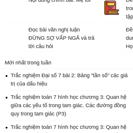
vệ môi trường sống.
tro
Bài văn mẫu lớp 7 số 5 đề 4
tập
Bài
Đọc bài văn nghị luận
Đề 
ĐỪNG SỢ VẤP NGÃ và trả
du
lời câu hỏi
Họ
Mới nhất trong tuần
Trắc nghiệm Đại số 7 bài 2: Bảng "tần số" các giá
trị của dấu hiệu
Trắc nghiệm toán 7 hình học chương 3: Quan hệ
giữa các yếu tố trong tam giác. Các đường đồng
quy trong tam giác (P3)
Trắc nghiệm toán 7 hình học chương 3: Quan hệ