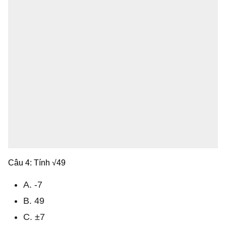
Câu 4: Tính √49
A. -7
B. 49
C. ±7