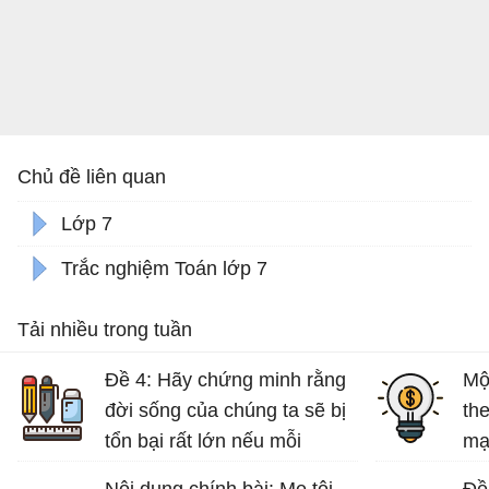
Chủ đề liên quan
Lớp 7
Trắc nghiệm Toán lớp 7
Tải nhiều trong tuần
Đề 4: Hãy chứng minh rằng
Mộ
đời sống của chúng ta sẽ bị
th
tổn bại rất lớn nếu mỗi
mạ
người không có ý thức bảo
tuổ
Nội dung chính bài: Mẹ tôi
Đề 