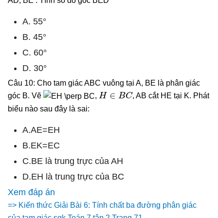
AD, BE . Tính số đo góc BED
A. 55°
B. 45°
C. 60°
D. 30°
Câu 10: Cho tam giác ABC vuông tại A, BE là phân giác
H
∈
B
C
góc B. Vẽ
,
, AB cắt HE tại K. Phát
biểu nào sau đây là sai:
A.AE=EH
B.EK=EC
C.BE là trung trực của AH
D.EH là trung trực của BC
Xem đáp án
=> Kiến thức Giải Bài 6: Tính chất ba đường phân giác
của tam giác sgk Toán 7 tập 2 Trang 71