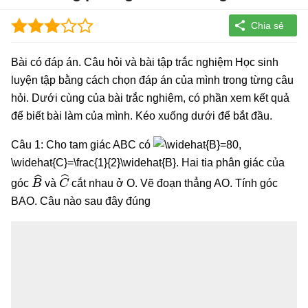
Bài có đáp án. Câu hỏi và bài tập trắc nghiệm Học sinh
luyện tập bằng cách chọn đáp án của mình trong từng câu
hỏi. Dưới cùng của bài trắc nghiệm, có phần xem kết quả
để biết bài làm của mình. Kéo xuống dưới để bắt đầu.
Câu 1: Cho tam giác ABC có
\widehat{C}=\frac{1}{2}\widehat{B}. Hai tia phân giác của
B
^
C
^
góc
và
cắt nhau ở O. Vẽ đoạn thẳng AO. Tính góc
BAO. Câu nào sau đây đúng