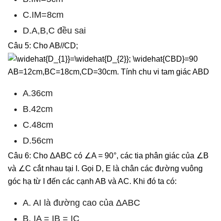
C.IM=8cm
D.A,B,C đều sai
Câu 5: Cho AB//CD;
AB=12cm,BC=18cm,CD=30cm. Tính chu vi tam giác ABD
A.36cm
B.42cm
C.48cm
D.56cm
Câu 6: Cho ΔABC có ∠A = 90°, các tia phân giác của ∠B
và ∠C cắt nhau tại I. Gọi D, E là chân các đường vuông
góc hạ từ I đến các cạnh AB và AC. Khi đó ta có:
A. AI là đường cao của ΔABC
B. IA = IB = IC