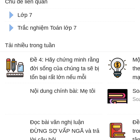
Chủ đề liên quan
Lớp 7
Trắc nghiệm Toán lớp 7
Tải nhiều trong tuần
Đề 4: Hãy chứng minh rằng
Mộ
đời sống của chúng ta sẽ bị
th
tổn bại rất lớn nếu mỗi
mạ
người không có ý thức bảo
tuổ
Nội dung chính bài: Mẹ tôi
So
vệ môi trường sống.
Bài văn mẫu lớp 7 số 5 đề 4
Đọc bài văn nghị luận
Đề 
ĐỪNG SỢ VẤP NGÃ và trả
tro
lời câu hỏi
tập