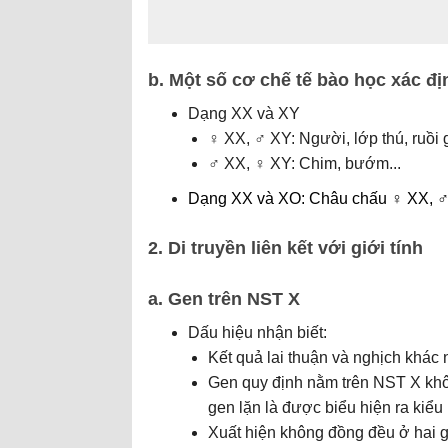
b. Một số cơ chế tế bào học xác đị
Dạng XX và XY
♀ XX, ♂ XY: Người, lớp thú, ruồi g
♂ XX, ♀ XY: Chim, bướm...
Dạng XX và XO: Châu chấu ♀ XX, 
2. Di truyền liên kết với giới tính
a. Gen trên NST X
Dấu hiệu nhận biết:
Kết quả lai thuận và nghịch khác 
Gen quy định nằm trên NST X khô
gen lặn là được biểu hiện ra kiểu 
Xuất hiện không đồng đều ở hai g