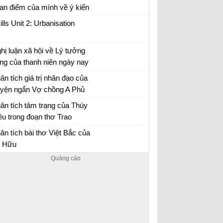
an điểm của mình về ý kiến
a nhà văn Pháp La-bơ-ruy-
ills Unit 2: Urbanisation
 “Khi một tác phẩm nâng cao
nh thần ta lên và gợi cho ta
hị luận xã hội về Lý tưởng
ững tình cảm cao quý và
ng của thanh niên ngày nay
n đảm,...
n mẫu 12
ân tích giá trị nhân đạo của
uyện ngắn Vợ chồng A Phủ
 chồng A Phủ - Văn mẫu 12
ân tích tâm trạng của Thúy
ều trong đoạn thơ Trao
yên
ân tích bài Trao duyên
ân tích bài thơ Việt Bắc của
 Hữu
ân tích Việt Bắc