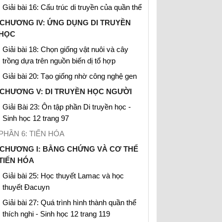
Giải bài 16: Cấu trúc di truyền của quần thể
CHƯƠNG IV: ỨNG DỤNG DI TRUYỀN
HỌC
Giải bài 18: Chọn giống vật nuôi và cây
trồng dựa trên nguồn biến dị tổ hợp
Giải bài 20: Tạo giống nhờ công nghệ gen
CHƯƠNG V: DI TRUYỀN HỌC NGƯỜI
Giải Bài 23: Ôn tập phần Di truyền học -
Sinh học 12 trang 97
PHẦN 6: TIẾN HÓA
CHƯƠNG I: BẰNG CHỨNG VÀ CƠ THỂ
TIẾN HÓA
Giải bài 25: Học thuyết Lamac và học
thuyết Đacuyn
Giải bài 27: Quá trình hình thành quần thể
thích nghi - Sinh học 12 trang 119