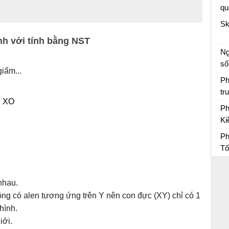
qu
củ
Sk
e:
nh với tính bằng NST
ti
Ng
nh
số
ca
iấm...
Vă
Ph
tr
♂ XO
Vợ
Ph
Ki
du
Ph
Ph
Tố
Ph
nhau.
ng có alen tương ứng trên Y nên con đực (XY) chỉ có 1
hình.
iới.