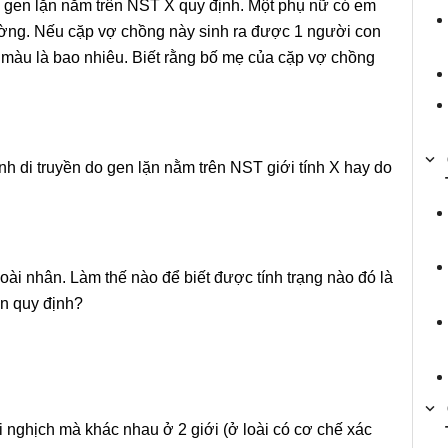
 gen lặn nằm trên NST X quy định. Một phụ nữ có em
ường. Nếu cặp vợ chồng này sinh ra được 1 người con
mù màu là bao nhiêu. Biết rằng bố mẹ của cặp vợ chồng
h di truyền do gen lặn nằm trên NST giới tính X hay do
ài nhân. Làm thế nào để biết được tính trạng nào đó là
n quy định?
i nghịch mà khác nhau ở 2 giới (ở loài có cơ chế xác