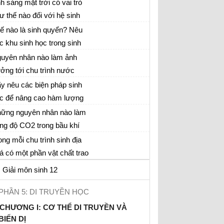
ợng trong hệ sinh thái?
h sáng mặt trời có vai trò
ư thế nào đối với hệ sinh
ái?
ế nào là sinh quyển? Nêu
c khu sinh học trong sinh
yển. Hãy sắp xếp các khu
uyên nhân nào làm ảnh
nh học trên cạn theo thứ tự
ởng tới chu trình nước
 phía Bắc xuống phía Nam
ong tự nhiên, gây nên lũ lụt,
y nêu các biện pháp sinh
a Trái Đất
n hán hoặc ô nhiễm nguồn
c để nâng cao hàm lượng
ớc? Nêu cách khắc phục
m trong đất nhằm cải tạo
ững nguyên nhân nào làm
t và nâng cao năng suất cây
ng độ CO2 trong bầu khí
ồng
yển tăng? Nêu hậu quả và
ong mỗi chu trình sinh địa
ch hạn chế
á có một phần vật chất trao
i và tuần hoàn, một phần
Giải môn sinh 12
ác trở thành nguồn dự trữ
ặc không còn tuần hoàn
PHẦN 5: DI TRUYỀN HỌC
ong chu trình
CHƯƠNG I: CƠ THỂ DI TRUYỀN VÀ
BIẾN DỊ