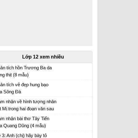
Lớp 12 xem nhiều
ân tích hồn Trương Ba da
ng thịt (8 mẫu)
ân tích bài hồn Trương Ba da hàng thịt - Văn
ân tích vẻ đẹp hung bạo
u 12
a Sông Đà
n mẫu 12
m nhận về hình tượng nhân
t Mị trong hai đoạn văn sau
ần lần, mấy năm qua…. Mị
n mẫu 12
m nhận bài thơ Tây Tiến
 ăn cho chết ngay, chứ
a Quang Dũng (4 mẫu)
ông buồn nhớ lại nữa”
m nhận Tây Tiến - Văn mẫu 12
 3: Anh (chị) hãy bày tỏ