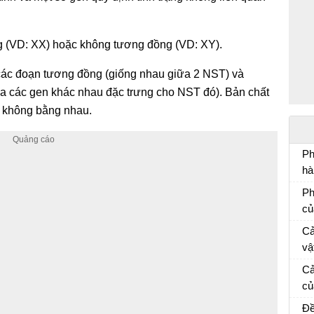
g (VD: XX) hoặc không tương đồng (VD: XY).
các đoạn tương đồng (giống nhau giữa 2 NST) và
 các gen khác nhau đặc trưng cho NST đó). Bản chất
Y không bằng nhau.
Ph
hà
Ph
Ph
mẫ
củ
Vă
Cả
vậ
“L
Vă
Cả
sẽ
củ
kh
Cả
Đề