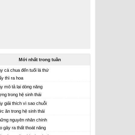
Mới nhất trong tuần
y cà chua đến tuổi lá thứ
y thì ra hoa
nh học 12
y mô tả lại dòng năng
ợng trong hệ sinh thái
y giải thích vì sao chuỗi
ức ăn trong hệ sinh thái
ông thể kéo dài, quá 6 mắt
ững nguyên nhân chính
ch
o gây ra thất thoát năng