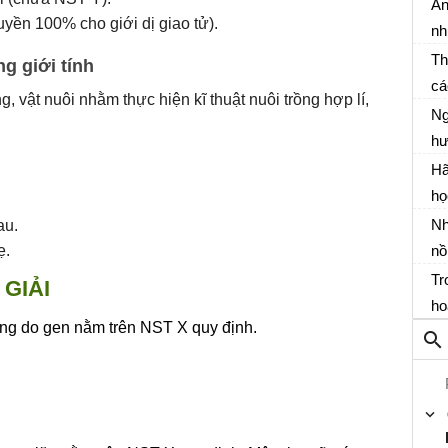
lư
Án
uyền 100% cho giới dị giao tử).
nh
th
Th
ng giới tính
cá
g, vật nuôi nhằm thực hiện kĩ thuật nuôi trồng hợp lí,
qu
Ng
si
hư
từ
tr
Hã
củ
hạ
họ
nư
đạ
Nh
au.
đấ
ẹ.
nồ
tr
qu
Tr
GIẢI
cá
ho
ạng do gen nằm trên NST X quy định.
đổ
kh
ho
tr