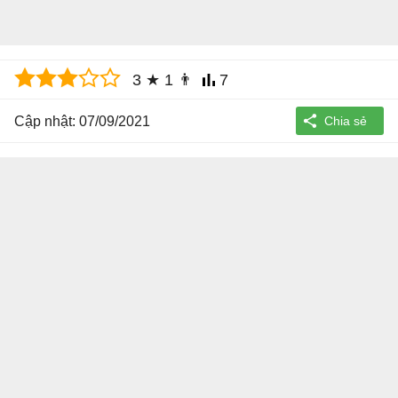
3
★
1
👨
7
Cập nhật: 07/09/2021