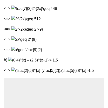
<=>
<=>
<=>
<=>
<=>
b)
<=>