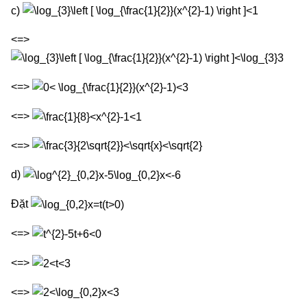
c)
<=>
<=>
<=>
<=>
d)
Đặt
<=>
<=>
<=>