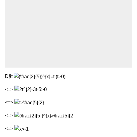
Đặt
<=>
<=>
<=>
<=>