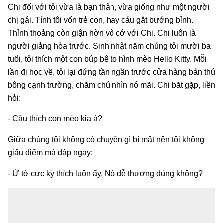
Chi đối với tôi vừa là bạn thân, vừa giống như một người
chị gái. Tính tôi vốn trẻ con, hay cáu gắt bướng bỉnh.
Thỉnh thoảng còn giận hờn vô cớ với Chi. Chi luôn là
người giảng hòa trước. Sinh nhật năm chúng tôi mười ba
tuổi, tôi thích một con búp bê to hình mèo Hello Kitty. Mỗi
lần đi học về, tôi lại đứng tần ngần trước cửa hàng bán thú
bông cạnh trường, chăm chú nhìn nó mãi. Chi băt gặp, liền
hỏi:
- Cậu thích con mèo kia à?
Giữa chúng tôi không có chuyện gì bí mật nên tôi không
giấu diếm mà đáp ngay:
- Ừ tớ cực kỳ thích luôn ấy. Nó dễ thương đúng không?