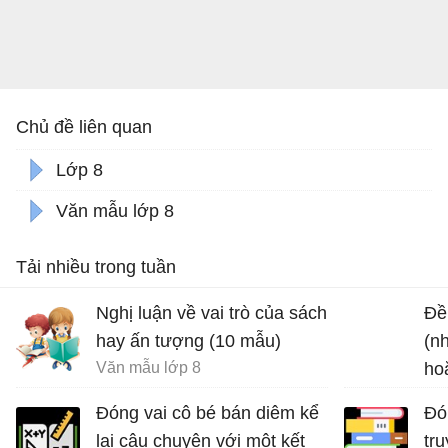
Chủ đề liên quan
Lớp 8
Văn mẫu lớp 8
Tải nhiều trong tuần
Nghị luận về vai trò của sách
Đề 
hay ấn tượng (10 mẫu)
(n
Văn mẫu lớp 8
ho
chu
Đóng vai cô bé bán diêm kể
Đón
lại câu chuyện với một kết
tr