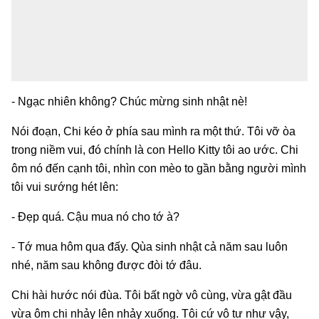
- Ngạc nhiên không? Chúc mừng sinh nhật nè!
Nói đoạn, Chi kéo ở phía sau mình ra một thứ. Tôi vỡ òa
trong niềm vui, đó chính là con Hello Kitty tôi ao ước. Chi
ôm nó đến cạnh tôi, nhìn con mèo to gần bằng người mình
tôi vui sướng hét lên:
- Đẹp quá. Cậu mua nó cho tớ à?
- Tớ mua hôm qua đấy. Qùa sinh nhật cả năm sau luôn
nhé, năm sau không được đòi tớ đâu.
Chi hài hước nói đùa. Tôi bất ngờ vô cùng, vừa gật đầu
vừa ôm chi nhảy lên nhảy xuống. Tôi cứ vô tư như vậy,