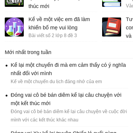
thúc mới
Đóng vai cô bé bán diêm kể lại câu chuyện về cuộc đời mình với các kết thúc khác nhau
Kể về một việc em đã làm
Tư
khiến bố mẹ vui lòng
con
Bài viết số 2 lớp 8 đề 3
và
Mới nhất trong tuần
Kể lại một chuyến đi mà em cảm thấy có ý nghĩa
nhất đối với mình
Kể về một chuyến du lịch đáng nhớ của em
Đóng vai cô bé bán diêm kể lại câu chuyện với
một kết thúc mới
Đóng vai cô bé bán diêm kể lại câu chuyện về cuộc đời
mình với các kết thúc khác nhau