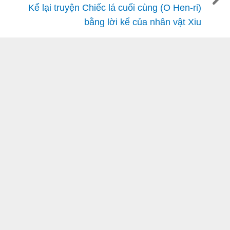
Kể lại truyện Chiếc lá cuối cùng (O Hen-ri)
bằng lời kể của nhân vật Xiu