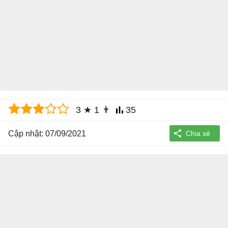
3
★
1
👨
35
Cập nhật: 07/09/2021