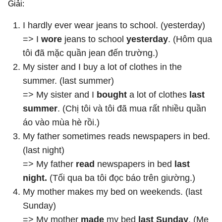
Giải:
I hardly ever wear jeans to school. (yesterday)
=> I
wore
jeans to school
yesterday
. (Hôm qua
tôi đã mặc quần jean đến trường.)
My sister and I buy a lot of clothes in the
summer. (last summer)
=> My sister and I
bought
a lot of clothes
last
summer
. (Chị tôi và tôi đã mua rất nhiều quần
áo vào mùa hè rồi.)
My father sometimes reads newspapers in bed.
(last night)
=> My father
read
newspapers in bed
last
night.
(Tối qua ba tôi đọc báo trên giường.)
My mother makes my bed on weekends. (last
Sunday)
=> My mother
made
my bed
last Sunday
. (Mẹ