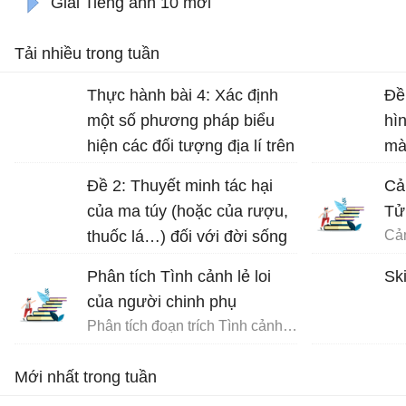
Giải Tiếng anh 10 mới
Tải nhiều trong tuần
Thực hành bài 4: Xác định
Đề
một số phương pháp biểu
hì
hiện các đối tượng địa lí trên
mà
bản đồ Địa lí 10 trang 17
Đề 2: Thuyết minh tác hại
Cả
của ma túy (hoặc của rượu,
Tử
thuốc lá…) đối với đời sống
con người.
Phân tích Tình cảnh lẻ loi
Ski
của người chinh phụ
Phân tích đoạn trích Tình cảnh lẻ loi của người chinh phụ
Mới nhất trong tuần