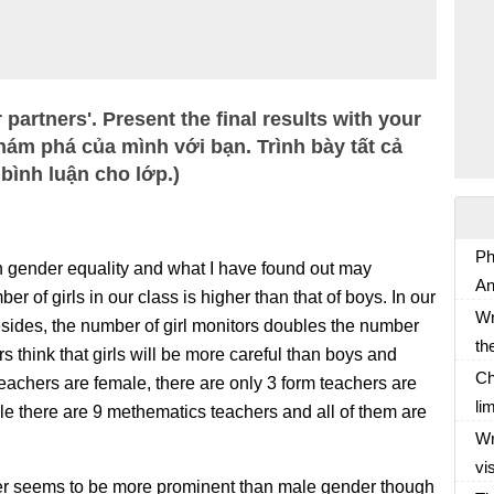
partners'. Present the final results with your
hám phá của mình với bạn. Trình bày tất cả
bình luận cho lớp.)
Ph
n gender equality and what I have found out may
An
mber of girls in our class is higher than that of boys. In our
Kế
Wr
esides, the number of girl monitors doubles the number
20
th
 think that girls will be more careful than boys and
Ti
an
Ch
eachers are female, there are only 3 form teachers are
so
li
ile there are 9 methematics teachers and all of them are
Wr
wr
Wr
en
to
vi
bằ
der seems to be more prominent than male gender though
Gi