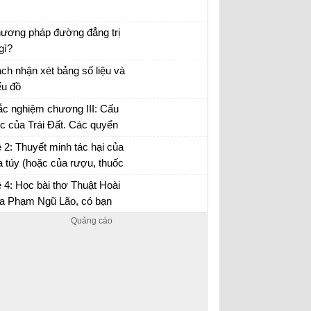
uyện chức phán sự đền Tản Viên
ương pháp đường đẳng trị
 gì?
 tập Địa 10
ch nhận xét bảng số liệu và
ểu đồ
 tập Địa 10
ắc nghiệm chương III: Cấu
úc của Trái Đất. Các quyển
a lớp vỏ địa lí
 2: Thuyết minh tác hại của
 túy (hoặc của rượu, thuốc
…) đối với đời sống con
 4: Học bài thơ Thuật Hoài
ười.
a Phạm Ngũ Lão, có bạn
o rằng: Sự hổ thẹn của tác
 là thái quá, kiêu kì...