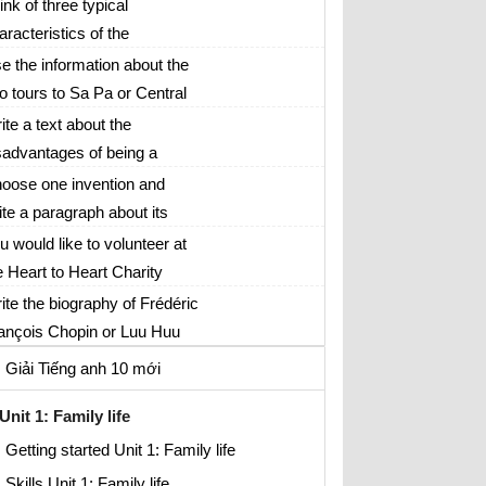
now
ink of three typical
aracteristics of the
ếng Anh lớp 10
etnamese people and
e the information about the
amples to support each of
o tours to Sa Pa or Central
em. Then write a short text
ghlands in the Speaking
ite a text about the
 150-180 words about these
ction to design a travel
sadvantages of being a
aracteristics
ochure.
rking mother.
oose one invention and
ite a paragraph about its
nefits: smartphone or digital
u would like to volunteer at
mera
e Heart to Heart Charity
fice. Write a formal letter of
ite the biography of Frédéric
0-160 words applying for the
ançois Chopin or Luu Huu
b.
uoc.
Giải Tiếng anh 10 mới
Unit 1: Family life
Getting started Unit 1: Family life
Skills Unit 1: Family life