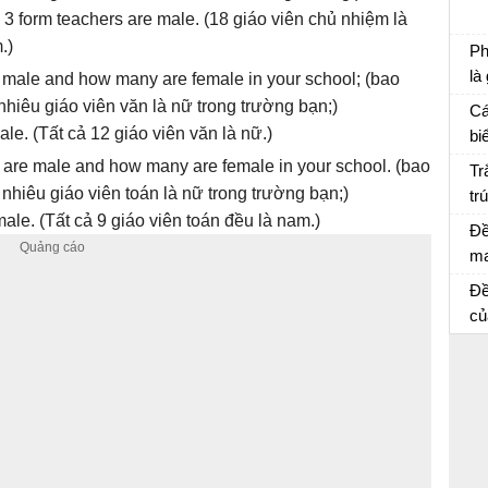
Ch
 3 form teachers are male. (18 giáo viên chủ nhiệm là
.)
Ph
là
e male and how many are female in your school; (bao
Ôn
nhiêu giáo viên văn là nữ trong trường bạn;)
Cá
ale. (Tất cả 12 giáo viên văn là nữ.)
bi
Ôn
are male and how many are female in your school. (bao
Tr
nhiêu giáo viên toán là nữ trong trường bạn;)
tr
ale. (Tất cả 9 giáo viên toán đều là nam.)
củ
Đề
ma
lá
Đề
ng
củ
ch
giả