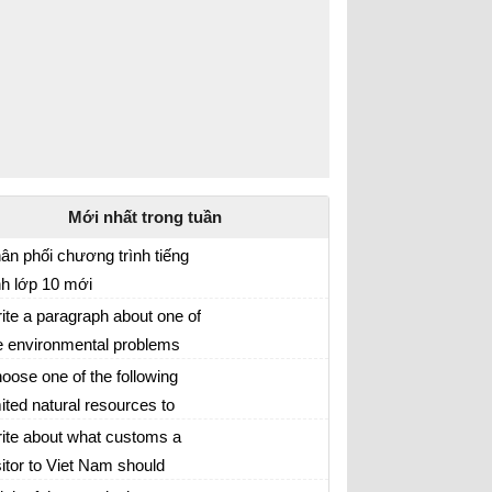
Mới nhất trong tuần
ân phối chương trình tiếng
h lớp 10 mới
 hoạch giảng dạy môn tiếng Anh lớp 10 năm
ite a paragraph about one of
21 - 2022
e environmental problems
ếng Anh 10
d give advice on how to
oose one of the following
lve them
mited natural resources to
iting Skills 2 Unit 9 lớp 10 Preserving the
ite three paragraphs similar
ite about what customs a
vironment| Viết về tài nguyên thiên nhiên
 those in 2
sitor to Viet Nam should
ng tiếng Anh lớp 10
ải Tiếng Anh lớp 10