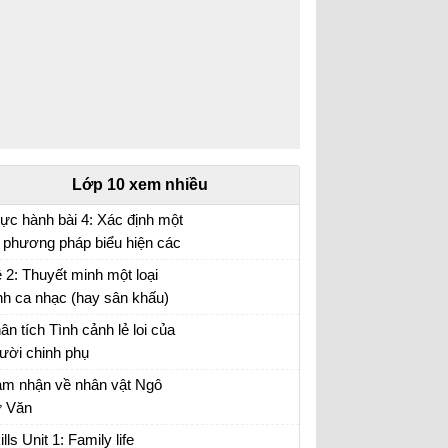
Lớp 10 xem nhiều
ực hành bài 4: Xác định một
 phương pháp biểu hiện các
i tượng địa lí trên bản đồ Địa
 2: Thuyết minh một loại
 10 trang 17
nh ca nhạc (hay sân khấu)
 anh (chị) hằng yêu thích.
ân tích Tình cảnh lẻ loi của
ười chinh phụ
ân tích đoạn trích Tình cảnh lẻ loi của người
m nhận về nhân vật Ngô
inh phụ
 Văn
m nhận về nhân vật Ngô Tử Văn trong bài
ills Unit 1: Family life