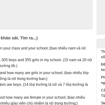
khảo sát. Tìm ra...)
in your class and your school; (bao nhiêu nam và nữ
Th
số
s, 305 boys and 355 girls in my school. (15 nam và 20 nữ
đố
Đề
rường tôi.)
lí
hì
nd how many are girls in your school; (bao nhiêu lớp
mà
Ph
ởng là nữ trong trường bạn;)
ng
tors are boys. (14 lớp trưởng là nữ và 7 lớp trưởng là
Ph
Cả
ch
Tử
nd how many are female in your school; (bao nhiêu
Cả
Sk
nhiêu giáo viên chủ nhiệm là nữ trong trường;)